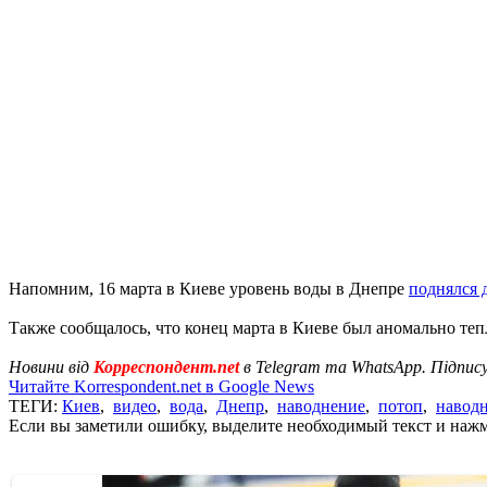
Напомним, 16 марта в Киеве уровень воды в Днепре
поднялся 
Также сообщалось, что конец марта в Киеве был аномально те
Новини від
Корреспондент.net
в Telegram та WhatsApp. Підпис
Читайте Korrespondent.net в Google News
ТЕГИ:
Киев
,
видео
,
вода
,
Днепр
,
наводнение
,
потоп
,
навод
Если вы заметили ошибку, выделите необходимый текст и нажми