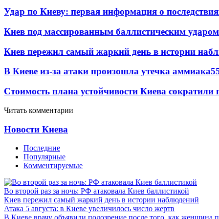
Удар по Киеву: первая информация о последствия
Киев под массированным баллистическим ударом
Киев пережил самый жаркий день в истории наб
В Киеве из-за атаки произошла утечка аммиака
5
Стоимость плана устойчивости Киева сократили 
Читать комментарии
Новости Киева
Последние
Популярные
Комментируемые
Во второй раз за ночь: РФ атаковала Киев баллистикой
Киев пережил самый жаркий день в истории наблюдений
Атака 5 августа: в Киеве увеличилось число жертв
В Киеве врачу объявили подозрение после того, как женщина п