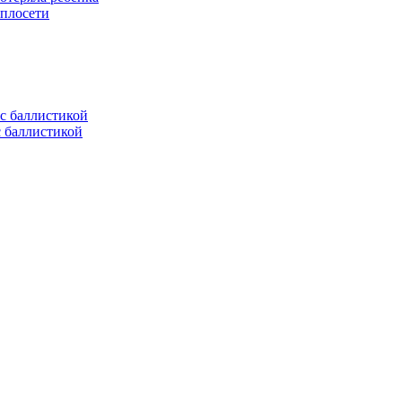
еплосети
с баллистикой