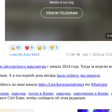
до абсолютного максимума
с начала 2024 года. Тогда за неделю в
плым. А в последний день месяца
было побито два рекорда
.
уйтесь на наші канали
https://t.me/korrespondentnet
та
WhatsApp
нения
,
паводок
,
потоп в Киеве
,
паводки
,
наводнение в Киеве
,
те Ctrl+Enter, чтобы сообщить об этом редакции.