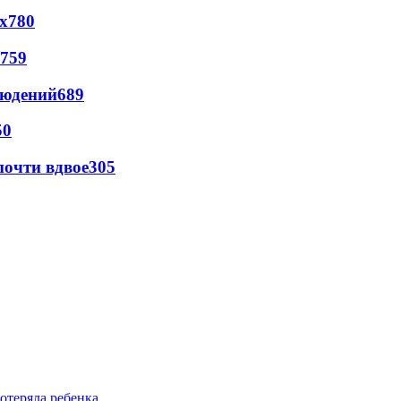
х
780
759
людений
689
50
почти вдвое
305
отеряла ребенка