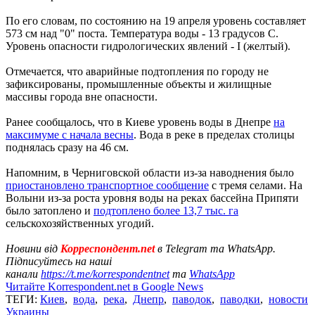
По его словам, по состоянию на 19 апреля уровень составляет
573 см над "0" поста. Температура воды - 13 градусов С.
Уровень опасности гидрологических явлений - I (желтый).
Отмечается, что аварийные подтопления по городу не
зафиксированы, промышленные объекты и жилищные
массивы города вне опасности.
Ранее сообщалось, что в Киеве уровень воды в Днепре
на
максимуме с начала весны
. Вода в реке в пределах столицы
поднялась сразу на 46 см.
Напомним, в Черниговской области из-за наводнения было
приостановлено транспортное сообщение
с тремя селами. На
Волыни из-за роста уровня воды на реках бассейна Припяти
было затоплено и
подтоплено более 13,7 тыс. га
сельскохозяйственных угодий.
Новини від
Корреспондент.net
в Telegram та WhatsApp.
Підписуйтесь на наші
канали
https://t.me/korrespondentnet
та
WhatsApp
Читайте Korrespondent.net в Google News
ТЕГИ:
Киев
,
вода
,
река
,
Днепр
,
паводок
,
паводки
,
новости
Украины