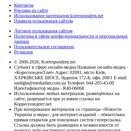
Контакты
Реклама на сайте
Использование материалов korrespondent.net
Правила пользования сайтом
Договор пользования сайтом
Политика в сфере конфиденциальности и персональных
данных
Пользовательское соглашение
Редакция
© 2000-2026, Korrespondent.net
Субъект в сфере онлайн-медиа Название онлайн-медиа -
«КореспонденТ.net» Адрес: 02091, місто Київ,
ХАРКІВСЬКЕ ШОСЕ, будинок 172-Б, офіс 208/1 E-mail:
sunlight@mediadim.com.ua
Телефон: 044-205-43-00
Идентификатор медиа - R40-06068
Использование любых материалов, размещённых на
сайте, разрешается при условии ссылки на
Корреспондент.net.
При копировании материалов со страницы «Новости
Украины и мира», для интернет-изданий – обязательна
прямая открытая для поисковых систем гиперссылка.
Ссылка должна быть размещена в независимости от
полного либо частичного использования материалов.