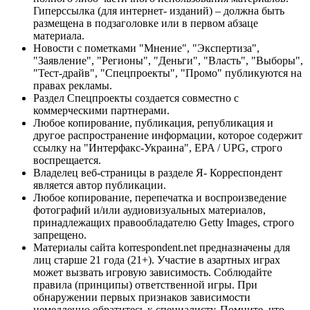
Гиперссылка (для интернет- изданий) – должна быть
размещена в подзаголовке или в первом абзаце
материала.
Новости с пометками "Мнение", "Экспертиза",
"Заявление", "Регионы", "Деньги", "Власть", "Выборы",
"Тест-драйв", "Спецпроекты", "Промо" публикуются на
правах рекламы.
Раздел Спецпроекты создается совместно с
коммерческими партнерами.
Любое копирование, публикация, републикация и
другое распространение информации, которое содержит
ссылку на "Интерфакс-Украина", EPA / UPG, строго
воспрещается.
Владелец веб-страницы в разделе Я- Корреспондент
является автор публикации.
Любое копирование, перепечатка и воспроизведение
фотографий и/или аудиовизуальных материалов,
принадлежащих правообладателю Getty Images, строго
запрещено.
Материалы сайта korrespondent.net предназначены для
лиц старше 21 года (21+). Участие в азартных играх
может вызвать игровую зависимость. Соблюдайте
правила (принципы) ответственной игры. При
обнаружении первых признаков зависимости
немедленно обратитесь к специалисту. Помните, что