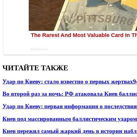
ЧИТАЙТЕ ТАКЖЕ
Удар по Киеву: стало известно о первых жертвах
9
Во второй раз за ночь: РФ атаковала Киев балли
Удар по Киеву: первая информация о последствия
Киев под массированным баллистическим ударом
Киев пережил самый жаркий день в истории наб