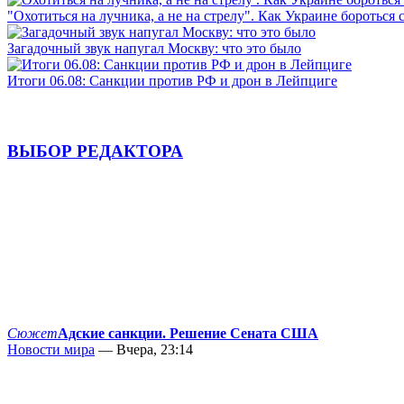
"Охотиться на лучника, а не на стрелу". Как Украине бороться 
Загадочный звук напугал Москву: что это было
Итоги 06.08: Санкции против РФ и дрон в Лейпциге
ВЫБОР РЕДАКТОРА
Сюжет
Адские санкции. Решение Сената США
Новости мира
— Вчера, 23:14