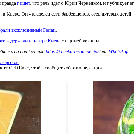
я правда
пишет
, что речь идет о Юрии Чернецком, и публикует ег
в Киеве. Он - владелец сети барбершопов, отец пятерых детей, 
брали эксклюзивный Ferrari
.
го задержали в центре Киева
с партией кокаина.
уйтесь на наші канали
https://t.me/korrespondentnet
та
WhatsApp
оторговля
те Ctrl+Enter, чтобы сообщить об этом редакции.