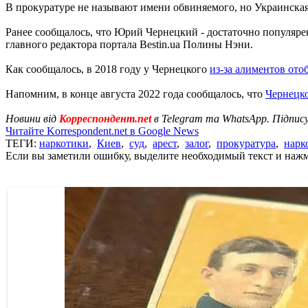
В прокуратуре не называют имени обвиняемого, но Украинска
Ранее сообщалось, что Юрий Чернецкий - достаточно популярен 
главного редактора портала Вestin.ua Полины Нэни.
Как сообщалось, в 2018 году у Чернецкого
из-за алиментов ото
Напомним, в конце августа 2022 года сообщалось, что
Чернецко
Новини від
Корреспондент.net
в Telegram та WhatsApp. Підпис
Читайте Korrespondent.net в Google News
ТЕГИ:
наркотики
,
Киев
,
суд
,
арест
,
залог
,
прокуратура
,
нарк
Если вы заметили ошибку, выделите необходимый текст и нажми