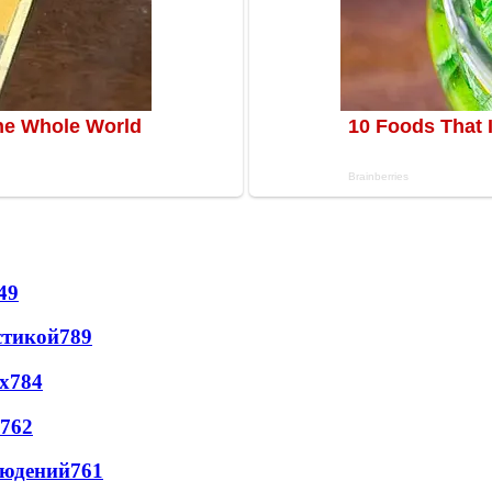
49
стикой
789
х
784
762
людений
761