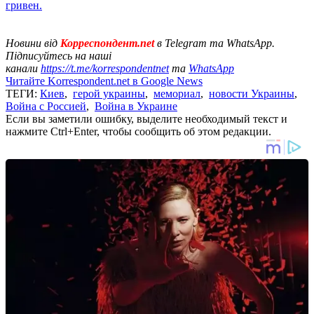
гривен.
Новини від
Корреспондент.net
в Telegram та WhatsApp.
Підписуйтесь на наші
канали
https://t.me/korrespondentnet
та
WhatsApp
Читайте Korrespondent.net в Google News
ТЕГИ:
Киев
,
герой украины
,
мемориал
,
новости Украины
,
Война с Россией
,
Война в Украине
Если вы заметили ошибку, выделите необходимый текст и
нажмите Ctrl+Enter, чтобы сообщить об этом редакции.