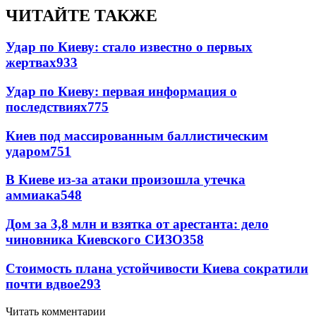
ЧИТАЙТЕ ТАКЖЕ
Удар по Киеву: стало известно о первых
жертвах
933
Удар по Киеву: первая информация о
последствиях
775
Киев под массированным баллистическим
ударом
751
В Киеве из-за атаки произошла утечка
аммиака
548
Дом за 3,8 млн и взятка от арестанта: дело
чиновника Киевского СИЗО
358
Стоимость плана устойчивости Киева сократили
почти вдвое
293
Читать комментарии