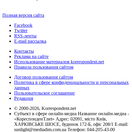
Полная версия сайта
Facebook
Twitter
RSS-ленты
E-mail рассылка
Контакты
Реклама на сайте
Использование материалов korrespondent.net
Правила пользования сайтом
Договор пользования сайтом
Политика в сфере конфиденциальности и персональных
данных
Пользовательское соглашение
Редакция
© 2000-2026, Korrespondent.net
Субъект в сфере онлайн-медиа Название онлайн-медиа -
«КореспонденТ.net» Адрес: 02091, місто Київ,
ХАРКІВСЬКЕ ШОСЕ, будинок 172-Б, офіс 208/1 E-mail:
sunlight@mediadim.com.ua
Телефон: 044-205-43-00