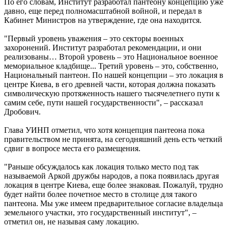
По его словам, Институт разработал пантеону концепцию уже
давно, еще перед полномасштабной войной, и передал в
Кабинет Министров на утверждение, где она находится.
"Первый уровень уважения – это секторы военных
захоронений. Институт разработал рекомендации, и они
реализованы… Второй уровень – это Национальное военное
мемориальное кладбище... Третий уровень – это, собственно,
Национальный пантеон. По нашей концепции – это локация в
центре Киева, в его древней части, которая должна показать
символическую протяженность нашего тысячелетнего пути к
самим себе, пути нашей государственности", – рассказал
Дробович.
Глава УИНП отметил, что хотя концепция пантеона пока
правительством не принята, на сегодняшний день есть четкий
сдвиг в вопросе места его размещения.
"Раньше обсуждалось как локация только место под так
называемой Аркой дружбы народов, а пока появилась другая
локация в центре Киева, еще более знаковая. Пожалуй, трудно
будет найти более почетное место в столице для такого
пантеона. Мы уже имеем предварительное согласие владельца
земельного участки, это государственный институт", –
отметил он, не называя саму локацию.