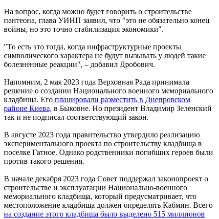
На вопрос, когда можно будет говорить о строительстве
пантеона, глава УИНП заявил, что "это не обязательно конец
войны, но это точно стабилизация экономики".
"То есть это тогда, когда инфраструктурные проекты
символического характера не будут вызывать у людей такие
болезненные реакции", – добавил Дробович.
Напомним, 2 мая 2023 года Верховная Рада принимала
решение о создании Национального военного мемориального
кладбища. Его
планировали разместить в Днепровском
районе Киева,
в Быковне. Но президент Владимир Зеленский
так и не подписал соответствующий закон.
В августе 2023 года правительство утвердило реализацию
экспериментального проекта по строительству кладбища в
поселке Гатное. Однако родственники погибших героев были
против такого решения.
В начале декабря 2023 года Совет поддержал законопроект о
строительстве и эксплуатации Национально-военного
мемориального кладбища, который предусматривает, что
местоположение кладбища должен определять Кабмин. Всего
на создание этого кладбища было выделено 515 миллионов