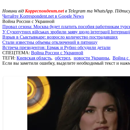
Новини від
Корреспондент.net
в Telegram та WhatsApp. Підпис
Читайте Korrespondent.net в Google News
Война России с Украиной
Провал сезона: Москва будет платить пособия работникам тур
У Сухопутних військах зробили заяву щодо інтеграції Інтернац
Взрыв в Сыктывкаре: возросло количество пострадавших
Стали известны объемы отключений в пятницу
Встреча президентов: Ермак и Рубио обсудили детали
СПЕЦТЕМА:
Война России с Украиной
ТЕГИ:
Киевская область
,
обстрел
,
новости Украины
,
Война с
Если вы заметили ошибку, выделите необходимый текст и нажми