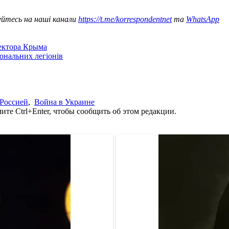
уйтесь на наші канали
https://t.me/korrespondentnet
та
WhatsApp
сектора Крыма
іональних легіонів
 Россией
,
Война в Украине
те Ctrl+Enter, чтобы сообщить об этом редакции.