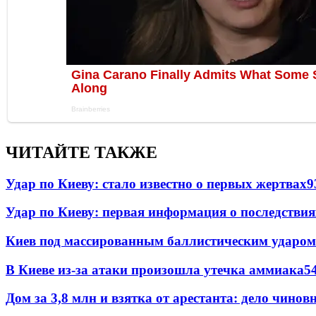
ЧИТАЙТЕ ТАКЖЕ
Удар по Киеву: стало известно о первых жертвах
9
Удар по Киеву: первая информация о последствия
Киев под массированным баллистическим ударом
В Киеве из-за атаки произошла утечка аммиака
5
Дом за 3,8 млн и взятка от арестанта: дело чин