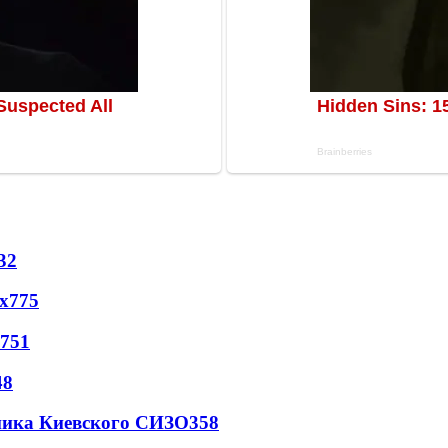
32
х
775
751
48
овника Киевского СИЗО
358