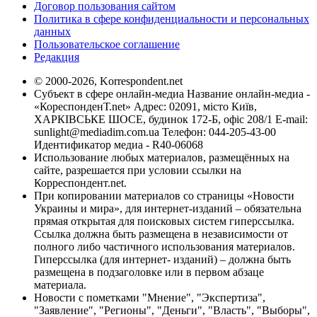
Договор пользования сайтом
Политика в сфере конфиденциальности и персональных
данных
Пользовательское соглашение
Редакция
© 2000-2026, Korrespondent.net
Субъект в сфере онлайн-медиа Название онлайн-медиа -
«КореспонденТ.net» Адрес: 02091, місто Київ,
ХАРКІВСЬКЕ ШОСЕ, будинок 172-Б, офіс 208/1 E-mail:
sunlight@mediadim.com.ua
Телефон: 044-205-43-00
Идентификатор медиа - R40-06068
Использование любых материалов, размещённых на
сайте, разрешается при условии ссылки на
Корреспондент.net.
При копировании материалов со страницы «Новости
Украины и мира», для интернет-изданий – обязательна
прямая открытая для поисковых систем гиперссылка.
Ссылка должна быть размещена в независимости от
полного либо частичного использования материалов.
Гиперссылка (для интернет- изданий) – должна быть
размещена в подзаголовке или в первом абзаце
материала.
Новости с пометками "Мнение", "Экспертиза",
"Заявление", "Регионы", "Деньги", "Власть", "Выборы",