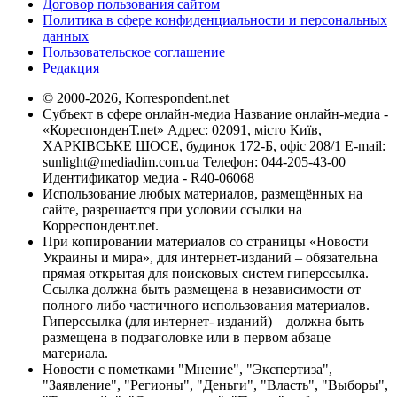
Договор пользования сайтом
Политика в сфере конфиденциальности и персональных
данных
Пользовательское соглашение
Редакция
© 2000-2026, Korrespondent.net
Субъект в сфере онлайн-медиа Название онлайн-медиа -
«КореспонденТ.net» Адрес: 02091, місто Київ,
ХАРКІВСЬКЕ ШОСЕ, будинок 172-Б, офіс 208/1 E-mail:
sunlight@mediadim.com.ua
Телефон: 044-205-43-00
Идентификатор медиа - R40-06068
Использование любых материалов, размещённых на
сайте, разрешается при условии ссылки на
Корреспондент.net.
При копировании материалов со страницы «Новости
Украины и мира», для интернет-изданий – обязательна
прямая открытая для поисковых систем гиперссылка.
Ссылка должна быть размещена в независимости от
полного либо частичного использования материалов.
Гиперссылка (для интернет- изданий) – должна быть
размещена в подзаголовке или в первом абзаце
материала.
Новости с пометками "Мнение", "Экспертиза",
"Заявление", "Регионы", "Деньги", "Власть", "Выборы",