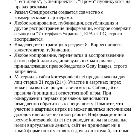
"Тест-драйв", "Спецпроекты", "Промо" публикуются на
правах рекламы.
Раздел Спецпроекты создается совместно с
коммерческими партнерами.
Любое копирование, публикация, републикация и
другое распространение информации, которое содержит
ссылку на "Интерфакс-Украина", EPA / UPG, строго
воспрещается.
Владелец веб-страницы в разделе Я- Корреспондент
является автор публикации.
Любое копирование, перепечатка и воспроизведение
фотографий и/или аудиовизуальных материалов,
принадлежащих правообладателю Getty Images, строго
запрещено.
Материалы сайта korrespondent.net предназначены для
лиц старше 21 года (21+). Участие в азартных играх
может вызвать игровую зависимость. Соблюдайте
правила (принципы) ответственной игры. При
обнаружении первых признаков зависимости
немедленно обратитесь к специалисту. Помните, что
участие в азартных играх не может являться источником
доходов или альтернативой работе. Информационный
ресурс korrespondent.net не проводит игры на реальные
и/или виртуальные деньги, сайт не принимает ни в
какой форме оплату ставок и других платежей, которые