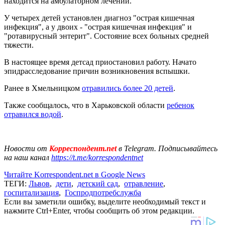
находится на амбулаторном лечении.
У четырех детей установлен диагноз "острая кишечная
инфекция", а у двоих - "острая кишечная инфекция" и
"ротавирусный энтерит". Состояние всех больных средней
тяжести.
В настоящее время детсад приостановил работу. Начато
эпидрасследование причин возникновения вспышки.
Ранее в Хмельницком
отравились более 20 детей
.
Также сообщалось, что в Харьковской области
ребенок
отравился водой
.
Новости от
Корреспондент.net
в Telegram. Подписывайтесь
на наш канал
https://t.me/korrespondentnet
Читайте Korrespondent.net в Google News
ТЕГИ:
Львов
,
дети
,
детский сад
,
отравление
,
госпитализация
,
Госпродпотребслужба
Если вы заметили ошибку, выделите необходимый текст и
нажмите Ctrl+Enter, чтобы сообщить об этом редакции.