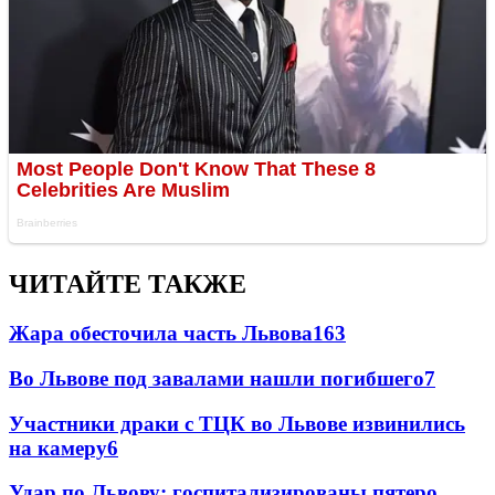
ЧИТАЙТЕ ТАКЖЕ
Жара обесточила часть Львова
163
Во Львове под завалами нашли погибшего
7
Участники драки с ТЦК во Львове извинились
на камеру
6
Удар по Львову: госпитализированы пятеро