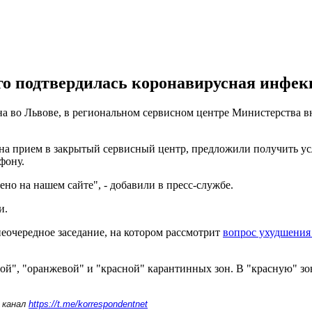
го подтвердилась коронавирусная инфек
во Львове, в региональном сервисном центре Министерства внут
ь на прием в закрытый сервисный центр, предложили получить у
фону.
о на нашем сайте", - добавили в пресс-службе.
и.
внеочередное заседание, на котором рассмотрит
вопрос ухудшения
той", "оранжевой" и "красной" карантинных зон. В "красную" з
 канал
https://t.me/korrespondentnet