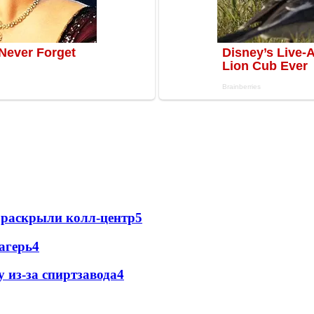
е раскрыли колл-центр
5
агерь
4
 из-за спиртзавода
4