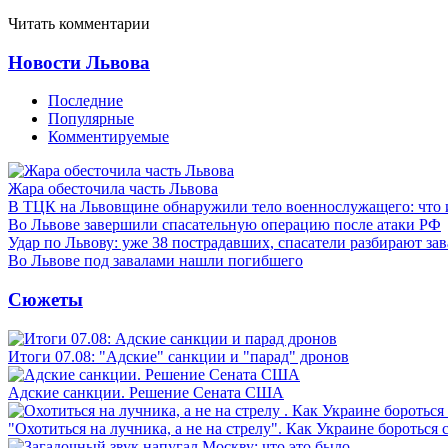
Читать комментарии
Новости Львова
Последние
Популярные
Комментируемые
Жара обесточила часть Львова
В ТЦК на Львовщине обнаружили тело военнослужащего: что 
Во Львове завершили спасательную операцию после атаки РФ
Удар по Львову: уже 38 пострадавших, спасатели разбирают за
Во Львове под завалами нашли погибшего
Сюжеты
Итоги 07.08: "Адские" санкции и "парад" дронов
Адские санкции. Решение Сената США
"Охотиться на лучника, а не на стрелу". Как Украине бороться 