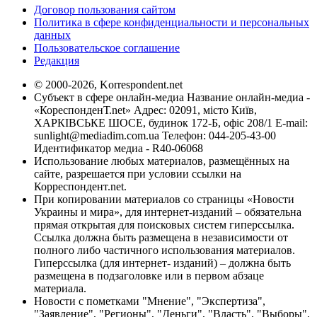
Договор пользования сайтом
Политика в сфере конфиденциальности и персональных
данных
Пользовательское соглашение
Редакция
© 2000-2026, Korrespondent.net
Субъект в сфере онлайн-медиа Название онлайн-медиа -
«КореспонденТ.net» Адрес: 02091, місто Київ,
ХАРКІВСЬКЕ ШОСЕ, будинок 172-Б, офіс 208/1 E-mail:
sunlight@mediadim.com.ua
Телефон: 044-205-43-00
Идентификатор медиа - R40-06068
Использование любых материалов, размещённых на
сайте, разрешается при условии ссылки на
Корреспондент.net.
При копировании материалов со страницы «Новости
Украины и мира», для интернет-изданий – обязательна
прямая открытая для поисковых систем гиперссылка.
Ссылка должна быть размещена в независимости от
полного либо частичного использования материалов.
Гиперссылка (для интернет- изданий) – должна быть
размещена в подзаголовке или в первом абзаце
материала.
Новости с пометками "Мнение", "Экспертиза",
"Заявление", "Регионы", "Деньги", "Власть", "Выборы",