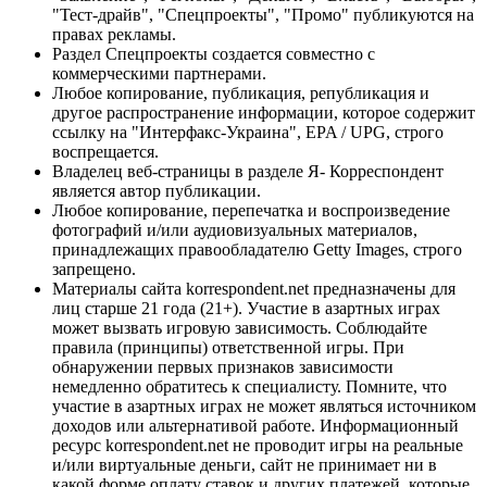
"Тест-драйв", "Спецпроекты", "Промо" публикуются на
правах рекламы.
Раздел Спецпроекты создается совместно с
коммерческими партнерами.
Любое копирование, публикация, републикация и
другое распространение информации, которое содержит
ссылку на "Интерфакс-Украина", EPA / UPG, строго
воспрещается.
Владелец веб-страницы в разделе Я- Корреспондент
является автор публикации.
Любое копирование, перепечатка и воспроизведение
фотографий и/или аудиовизуальных материалов,
принадлежащих правообладателю Getty Images, строго
запрещено.
Материалы сайта korrespondent.net предназначены для
лиц старше 21 года (21+). Участие в азартных играх
может вызвать игровую зависимость. Соблюдайте
правила (принципы) ответственной игры. При
обнаружении первых признаков зависимости
немедленно обратитесь к специалисту. Помните, что
участие в азартных играх не может являться источником
доходов или альтернативой работе. Информационный
ресурс korrespondent.net не проводит игры на реальные
и/или виртуальные деньги, сайт не принимает ни в
какой форме оплату ставок и других платежей, которые