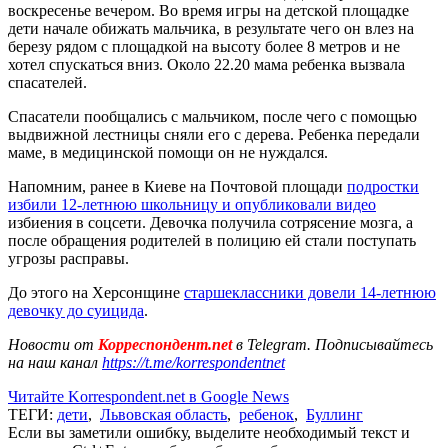
воскресенье вечером. Во время игры на детской площадке
дети начале обижать мальчика, в результате чего он влез на
березу рядом с площадкой на высоту более 8 метров и не
хотел спускаться вниз. Около 22.20 мама ребенка вызвала
спасателей.
Спасатели пообщались с мальчиком, после чего с помощью
выдвижной лестницы сняли его с дерева. Ребенка передали
маме, в медицинской помощи он не нуждался.
Напомним, ранее в Киеве на Почтовой площади
подростки
избили 12-летнюю школьницу и опубликовали видео
избиения в соцсети. Девочка получила сотрясение мозга, а
после обращения родителей в полицию ей стали поступать
угрозы расправы.
До этого на Херсонщине
старшеклассники довели 14-летнюю
девочку до суицида
.
Новости от
Корреспондент.net
в Telegram. Подписывайтесь
на наш канал
https://t.me/korrespondentnet
Читайте Korrespondent.net в Google News
ТЕГИ:
дети
,
Львовская область
,
ребенок
,
Буллинг
Если вы заметили ошибку, выделите необходимый текст и