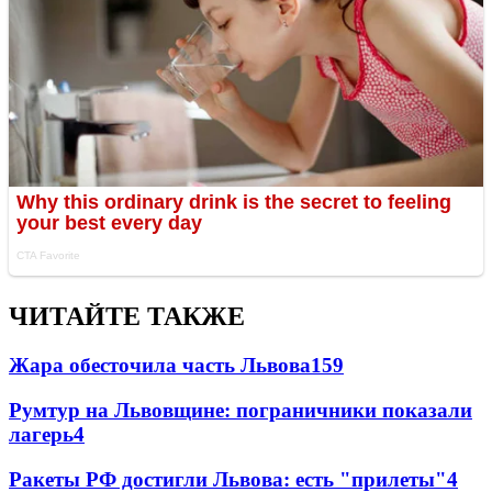
ЧИТАЙТЕ ТАКЖЕ
Жара обесточила часть Львова
159
Румтур на Львовщине: пограничники показали
лагерь
4
Ракеты РФ достигли Львова: есть "прилеты"
4