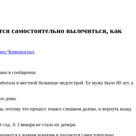
тся самостоятельно вылечиться, как
дио Червоноград
.
зано в сообщении.
аботала в местной больнице медсестрой. Ее мужу было 80 лет, а
но дома.
, потому что процесс пошел слишком далеко, и вернуть назад
 год. А 3 января не стало их дочери.
ащаются к врачам вовремя и пытаются самостоятельно