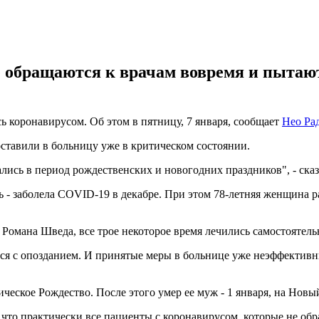
 обращаются к врачам вовремя и пытаю
ь коронавирусом. Об этом в пятницу, 7 января, сообщает
Нео Ра
оставили в больницу уже в критическом состоянии.
лись в период рождественских и новогодних праздников", - ска
чь - заболела COVID-19 в декабре. При этом 78-летняя женщина р
Романа Шведа, все трое некоторое время лечились самостоятель
я с опозданием. И принятые меры в больнице уже неэффективны
ческое Рождество. После этого умер ее муж - 1 января, на Новый
что практически все пациенты с коронавирусом, которые не обр