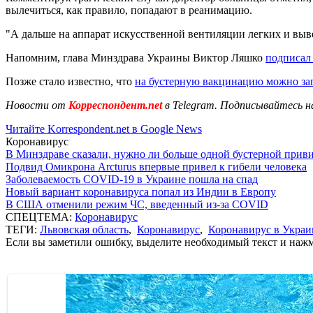
вылечиться, как правило, попадают в реанимацию.
"А дальше на аппарат искусственной вентиляции легких и выве
Напомним, глава Минздрава Украины Виктор Ляшко
подписал
Позже стало известно, что
на бустерную вакцинацию можно за
Новости от
Корреспондент.net
в Telegram. Подписывайтесь н
Читайте Korrespondent.net в Google News
Коронавирус
В Минздраве сказали, нужно ли больше одной бустерной прив
Подвид Омикрона Arcturus впервые привел к гибели человека
Заболеваемость COVID-19 в Украине пошла на спад
Новый вариант коронавируса попал из Индии в Европу
В США отменили режим ЧС, введенный из-за COVID
СПЕЦТЕМА:
Коронавирус
ТЕГИ:
Львовская область
,
Коронавирус
,
Коронавирус в Украи
Если вы заметили ошибку, выделите необходимый текст и нажми