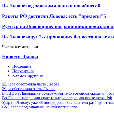
Во Львове под завалами нашли погибшего
6
Ракеты РФ достигли Львова: есть "прилеты"
5
Румтур на Львовщине: пограничники показали л
Во Львове ищут 2-х пропавших без вести после ат
Читать комментарии
Новости Львова
Последние
Популярные
Комментируемые
Жара обесточила часть Львова
В ТЦК на Львовщине обнаружили тело военнослужащего: что 
Во Львове завершили спасательную операцию после атаки РФ
Удар по Львову: уже 38 пострадавших, спасатели разбирают за
Во Львове под завалами нашли погибшего