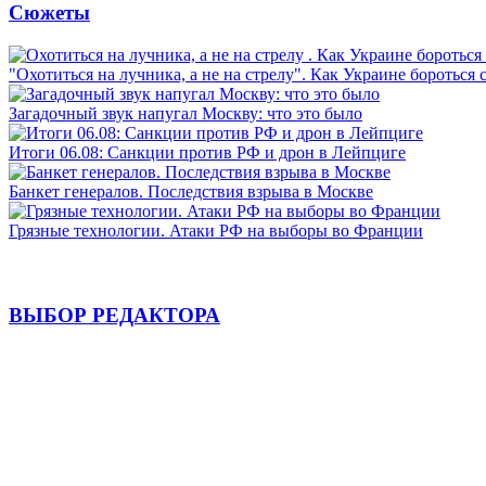
Сюжеты
"Охотиться на лучника, а не на стрелу". Как Украине бороться 
Загадочный звук напугал Москву: что это было
Итоги 06.08: Санкции против РФ и дрон в Лейпциге
Банкет генералов. Последствия взрыва в Москве
Грязные технологии. Атаки РФ на выборы во Франции
ВЫБОР РЕДАКТОРА