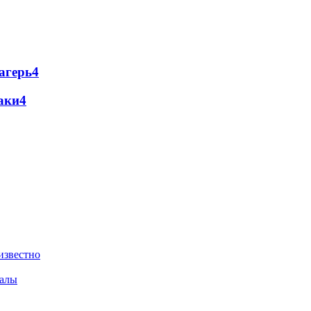
агерь
4
аки
4
известно
валы