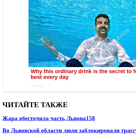
ЧИТАЙТЕ ТАКЖЕ
Жара обесточила часть Львова
158
Во Львовской области люди заблокировали трассу