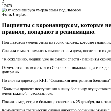
2
17475
Фото: Unsplash
Пациенты с коронавирусом, которые не
правило, попадают в реанимацию.
Под Львовом умерла семья из троих человек, которые заразилис
Сначала семья занимались самолечением дома, после чего их д
"К сожалению, медики уже не смогли спасти - пациенты сконча
Отмечается, что вся семья из Сосновки - пожилая пара и их до
дочери 46.
По словам директора КНП "Сокальская центральная больница" 
"Большой процент поступления в нашу больницу осуществляетс
очень тяжело", - рассказал он.
Пожилая медсестра в больнице скончалась 25 декабря, на католи
Комментируя трагический случай директор больницы отметил, 