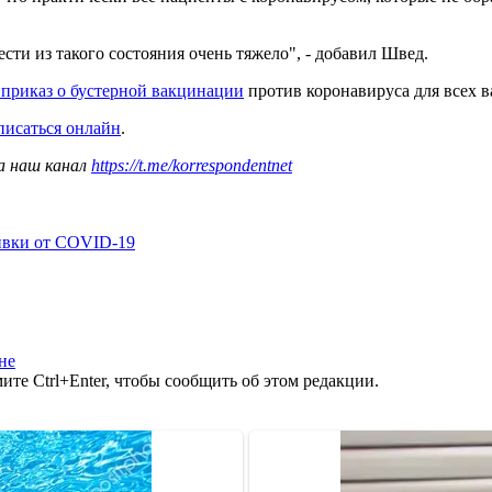
сти из такого состояния очень тяжело", - добавил Швед.
 приказ о бустерной вакцинации
против коронавируса для всех 
писаться онлайн
.
а наш канал
https://t.me/korrespondentnet
ивки от COVID-19
не
те Ctrl+Enter, чтобы сообщить об этом редакции.