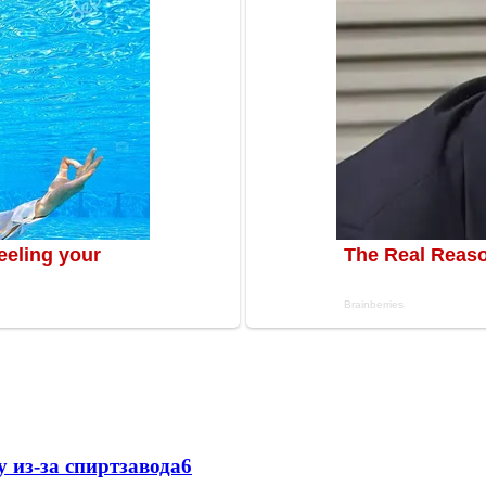
 из-за спиртзавода
6