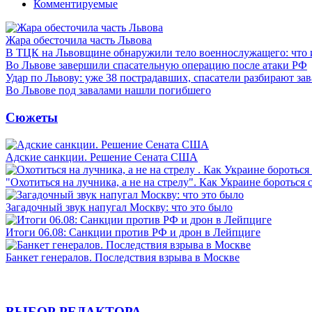
Комментируемые
Жара обесточила часть Львова
В ТЦК на Львовщине обнаружили тело военнослужащего: что 
Во Львове завершили спасательную операцию после атаки РФ
Удар по Львову: уже 38 пострадавших, спасатели разбирают за
Во Львове под завалами нашли погибшего
Сюжеты
Адские санкции. Решение Сената США
"Охотиться на лучника, а не на стрелу". Как Украине бороться 
Загадочный звук напугал Москву: что это было
Итоги 06.08: Санкции против РФ и дрон в Лейпциге
Банкет генералов. Последствия взрыва в Москве
ВЫБОР РЕДАКТОРА