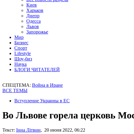
Киев
Харьков
Днепр
Одесса
Львов
Запорожье
Мир
Бизнес
Спорт
Lifestyle
Шоу-биз
Наука
БЛОГИ ЧИТАТЕЛЕЙ
СПЕЦТЕМА:
Война в Иране
ВСЕ ТЕМЫ
Вступление Украины в ЕС
Во Львове горела церковь Мо
Текст:
Інна Літвин
, 20 июня 2022, 06:22