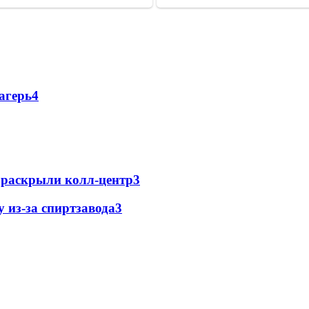
агерь
4
е раскрыли колл-центр
3
 из-за спиртзавода
3