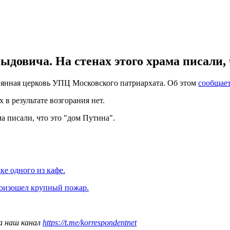
довича. На стенах этого храма писали, 
вянная церковь УПЦ Московского патриархата. Об этом
сообщае
в результате возгорания нет.
а писали, что это "дом Путина".
ке одного из кафе.
оизошел крупный пожар.
а наш канал
https://t.me/korrespondentnet