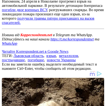
Напомним, 24 апреля в Николаеве прогремел взрыв на
автомобильной парковке. В результате детонации боеприпаса
погибли двое военных ВСУ
, разгружавших снаряды. Во время
ликвидации пожара произошел еще один взрыв, из-за
которого
получили травмы пятеро приехавших на вызов
спасателей.
Новини від
Корреспондент.net
в Telegram та WhatsApp.
Підписуйтесь на наші канали
https://t.me/korrespondentnet
та
WhatsApp
Читайте Korrespondent.net в Google News
ТЕГИ:
Львовская область
,
взрыв
,
металлолом
,
пострадавшие
,
погибшие
,
новости Украины
Если вы заметили ошибку, выделите необходимый текст и
нажмите Ctrl+Enter, чтобы сообщить об этом редакции.