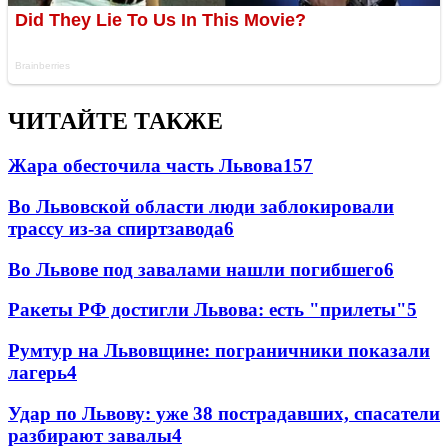
ЧИТАЙТЕ ТАКЖЕ
Жара обесточила часть Львова
157
Во Львовской области люди заблокировали
трассу из-за спиртзавода
6
Во Львове под завалами нашли погибшего
6
Ракеты РФ достигли Львова: есть "прилеты"
5
Румтур на Львовщине: пограничники показали
лагерь
4
Удар по Львову: уже 38 пострадавших, спасатели
разбирают завалы
4