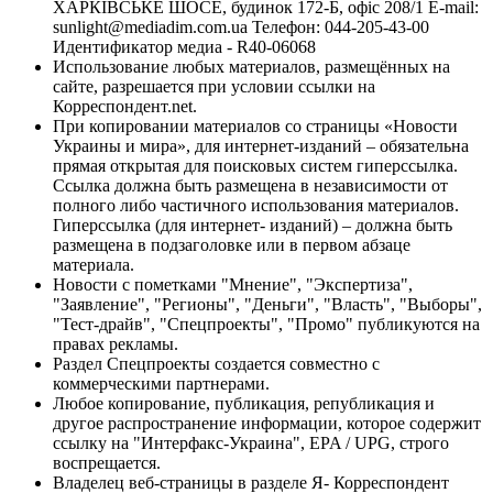
ХАРКІВСЬКЕ ШОСЕ, будинок 172-Б, офіс 208/1 E-mail:
sunlight@mediadim.com.ua
Телефон: 044-205-43-00
Идентификатор медиа - R40-06068
Использование любых материалов, размещённых на
сайте, разрешается при условии ссылки на
Корреспондент.net.
При копировании материалов со страницы «Новости
Украины и мира», для интернет-изданий – обязательна
прямая открытая для поисковых систем гиперссылка.
Ссылка должна быть размещена в независимости от
полного либо частичного использования материалов.
Гиперссылка (для интернет- изданий) – должна быть
размещена в подзаголовке или в первом абзаце
материала.
Новости с пометками "Мнение", "Экспертиза",
"Заявление", "Регионы", "Деньги", "Власть", "Выборы",
"Тест-драйв", "Спецпроекты", "Промо" публикуются на
правах рекламы.
Раздел Спецпроекты создается совместно с
коммерческими партнерами.
Любое копирование, публикация, републикация и
другое распространение информации, которое содержит
ссылку на "Интерфакс-Украина", EPA / UPG, строго
воспрещается.
Владелец веб-страницы в разделе Я- Корреспондент