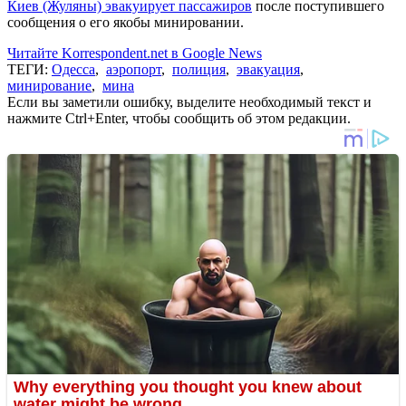
Киев (Жуляны) эвакуирует пассажиров
после поступившего
сообщения о его якобы минировании.
Читайте Korrespondent.net в Google News
ТЕГИ:
Одесса
,
аэропорт
,
полиция
,
эвакуация
,
минирование
,
мина
Если вы заметили ошибку, выделите необходимый текст и
нажмите Ctrl+Enter, чтобы сообщить об этом редакции.