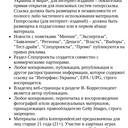
Украины и мира», для интернет-изданий – обязательна
прямая открытая для поисковых систем гиперссылка.
Ссылка должна быть размещена в независимости от
полного либо частичного использования материалов.
Гиперссылка (для интернет- изданий) – должна быть
размещена в подзаголовке или в первом абзаце
материала.
Новости с пометками "Мнение", "Экспертиза",
"Заявление", "Регионы", "Деньги", "Власть", "Выборы",
"Тест-драйв", "Спецпроекты", "Промо" публикуются на
правах рекламы.
Раздел Спецпроекты создается совместно с
коммерческими партнерами.
Любое копирование, публикация, републикация и
другое распространение информации, которое содержит
ссылку на "Интерфакс-Украина", EPA / UPG, строго
воспрещается.
Владелец веб-страницы в разделе Я- Корреспондент
является автор публикации.
Любое копирование, перепечатка и воспроизведение
фотографий и/или аудиовизуальных материалов,
принадлежащих правообладателю Getty Images, строго
запрещено.
Материалы сайта korrespondent.net предназначены для
лиц старше 21 года (21+). Участие в азартных играх