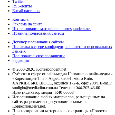
Twitter
RSS-ленты
E-mail рассылка
Контакты
Реклама на сайте
Использование материалов korrespondent.net
Правила пользования сайтом
Договор пользования сайтом
Политика в сфере конфиденциальности и персональных
данных
Пользовательское соглашение
Редакция
© 2000-2026, Korrespondent.net
Субъект в сфере онлайн-медиа Название онлайн-медиа -
«КореспонденТ.net» Адрес: 02091, місто Київ,
ХАРКІВСЬКЕ ШОСЕ, будинок 172-Б, офіс 208/1 E-mail:
sunlight@mediadim.com.ua
Телефон: 044-205-43-00
Идентификатор медиа - R40-06068
Использование любых материалов, размещённых на
сайте, разрешается при условии ссылки на
Корреспондент.net.
При копировании материалов со страницы «Новости