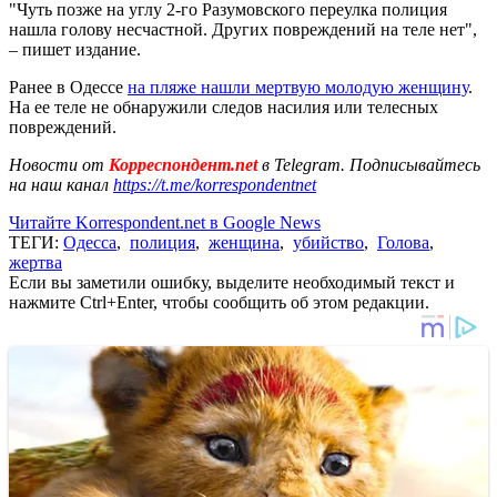
"Чуть позже на углу 2-го Разумовского переулка полиция
нашла голову несчастной. Других повреждений на теле нет",
– пишет издание.
Ранее в Одессе
на пляже нашли мертвую молодую женщину
.
На ее теле не обнаружили следов насилия или телесных
повреждений.
Новости от
Корреспондент.net
в Telegram. Подписывайтесь
на наш канал
https://t.me/korrespondentnet
Читайте Korrespondent.net в Google News
ТЕГИ:
Одесса
,
полиция
,
женщина
,
убийство
,
Голова
,
жертва
Если вы заметили ошибку, выделите необходимый текст и
нажмите Ctrl+Enter, чтобы сообщить об этом редакции.