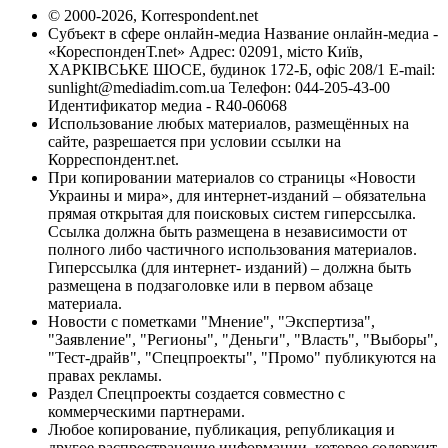
© 2000-2026, Korrespondent.net
Субъект в сфере онлайн-медиа Название онлайн-медиа -
«КореспонденТ.net» Адрес: 02091, місто Київ,
ХАРКІВСЬКЕ ШОСЕ, будинок 172-Б, офіс 208/1 E-mail:
sunlight@mediadim.com.ua
Телефон: 044-205-43-00
Идентификатор медиа - R40-06068
Использование любых материалов, размещённых на
сайте, разрешается при условии ссылки на
Корреспондент.net.
При копировании материалов со страницы «Новости
Украины и мира», для интернет-изданий – обязательна
прямая открытая для поисковых систем гиперссылка.
Ссылка должна быть размещена в независимости от
полного либо частичного использования материалов.
Гиперссылка (для интернет- изданий) – должна быть
размещена в подзаголовке или в первом абзаце
материала.
Новости с пометками "Мнение", "Экспертиза",
"Заявление", "Регионы", "Деньги", "Власть", "Выборы",
"Тест-драйв", "Спецпроекты", "Промо" публикуются на
правах рекламы.
Раздел Спецпроекты создается совместно с
коммерческими партнерами.
Любое копирование, публикация, републикация и
другое распространение информации, которое содержит