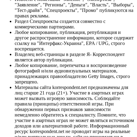
"Заявление", "Регионы", "Деньги", "Власть", "Выборы",
"Тест-драйв", "Спецпроекты", "Промо" публикуются на
правах рекламы.
Раздел Спецпроекты создается совместно с
коммерческими партнерами.
Любое копирование, публикация, републикация и
другое распространение информации, которое содержит
ссылку на "Интерфакс-Украина", EPA / UPG, строго
воспрещается.
Владелец веб-страницы в разделе Я- Корреспондент
является автор публикации.
Любое копирование, перепечатка и воспроизведение
фотографий и/или аудиовизуальных материалов,
принадлежащих правообладателю Getty Images, строго
запрещено.
Материалы сайта korrespondent.net предназначены для
лиц старше 21 года (21+). Участие в азартных играх
может вызвать игровую зависимость. Соблюдайте
правила (принципы) ответственной игры. При
обнаружении первых признаков зависимости
немедленно обратитесь к специалисту. Помните, что
участие в азартных играх не может являться источником
доходов или альтернативой работе. Информационный
ресурс korrespondent.net не проводит игры на реальные
и/или виртуальные деньги, сайт не принимает ни в