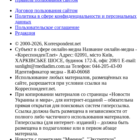
Договор пользования сайтом
Политика в сфере конфиденциальности и персональных
данных
Пользовательское соглашение
Редакция
© 2000-2026, Korrespondent.net
Субъект в сфере онлайн-медиа Название онлайн-медиа -
«КореспонденТ.net» Адрес: 02091, місто Київ,
ХАРКІВСЬКЕ ШОСЕ, будинок 172-Б, офіс 208/1 E-mail:
sunlight@mediadim.com.ua
Телефон: 044-205-43-00
Идентификатор медиа - R40-06068
Использование любых материалов, размещённых на
сайте, разрешается при условии ссылки на
Корреспондент.net.
При копировании материалов со страницы «Новости
Украины и мира», для интернет-изданий – обязательна
прямая открытая для поисковых систем гиперссылка.
Ссылка должна быть размещена в независимости от
полного либо частичного использования материалов.
Гиперссылка (для интернет- изданий) – должна быть
размещена в подзаголовке или в первом абзаце
материала.
Новости с пометками "Мнение", "Экспертиза",