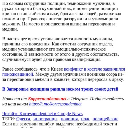
По словам сотрудника полиции, темнокожий мужчина, в
руках которого был кухонный нож, в помещении полиции
кричал на английском языке, бросался на людей, размахивал
ножом и пр. Правоохранители разоружили и утихомирили
мужчину. На место происшествия вызваны переводчик и
медики.
В настоящее время устанавливается личность мужчины,
причины его поведения. Как отметил сотрудник отдела,
медики устанавливают его эмоциально-психическое
состояние. В зависимости от этого и других обстоятельств,
случившемуся будет дана правовая квалификация.
Ранее сообщалось, что в Киеве
конфликт в хостеле закончился
поножовщиной
. Между двумя мужчинами возникла ссора из-
за перестановки мебели в комнате, которая переросла в драку.
В Запорожье женщина ранила ножом троих своих детей
Новости от
Корреспондент.net
в Telegram. Подписывайтесь
на наш канал
https://t.me/korrespondentnet
Читайте Korrespondent.net в Google News
ТЕГИ:
Одесса
,
иностранцы
,
полиция
,
нож
,
полицейские
Если вы заметили ошибку, выделите необходимый текст и