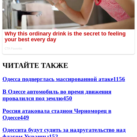
ЧИТАЙТЕ ТАКЖЕ
Одесса подверглась массированной атаке
1156
В Одессе автомобиль во время движения
провалился под землю
450
Россия атаковала стадион Черноморец в
Одессе
449
Одессита будут судить за надругательство над
флагом Украины
152