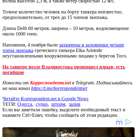
волны высотой 2,3 м, а также ветер скоростью 12 м/с.
Точное количество человек на борту танкера неизвестно,
предположительно, от трех до 15 членов экипажа.
Длина Delfi 60 метров, ширина – 10 метров, водоизмещение
около 1600 тонн.
Напомним, 4 ноября были
захвачены в заложники четыре
члена экипажа
греческого танкера Elka Aristotle
неустановленными вооруженными лицами у берегов Того.
На танкере возле Владивостока произошел взрыв, есть
погибшие
Новости от
Корреспондент.net
в Telegram. Подписывайтесь
на наш канал
https://t.me/korrespondentnet
Читайте Korrespondent.net в Google News
ТЕГИ:
Одесса
,
судно
,
шторм
,
залив
Если вы заметили ошибку, выделите необходимый текст и
нажмите Ctrl+Enter, чтобы сообщить об этом редакции.