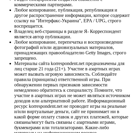
коммерческими партнерами.
Любое копирование, публикация, републикация и
другое распространение информации, которое содержит
ссылку на "Интерфакс-Украина", EPA / UPG, строго
воспрещается.
Владелец веб-страницы в разделе Я- Корреспондент
является автор публикации.
Любое копирование, перепечатка и воспроизведение
фотографий и/или аудиовизуальных материалов,
принадлежащих правообладателю Getty Images, строго
запрещено.
Материалы сайта korrespondent.net предназначены для
лиц старше 21 года (21+). Участие в азартных играх
может вызвать игровую зависимость. Соблюдайте
правила (принципы) ответственной игры. При
обнаружении первых признаков зависимости
немедленно обратитесь к специалисту. Помните, что
участие в азартных играх не может являться источником
доходов или альтернативой работе. Информационный
ресурс korrespondent.net не проводит игры на реальные
и/или виртуальные деньги, сайт не принимает ни в
какой форме оплату ставок и других платежей, которые
связаны/могут быть связаны с азартными играми,
букмекерами или тотализаторами. Какие-либо
материалы на информационном ресурсе