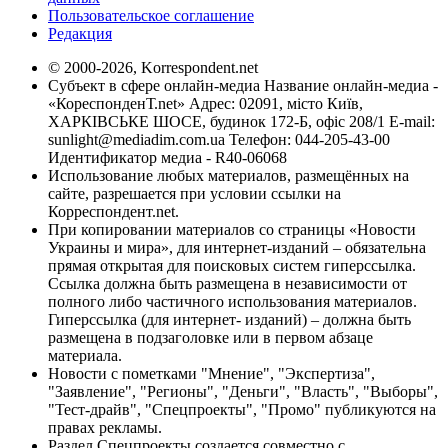
Пользовательское соглашение
Редакция
© 2000-2026, Korrespondent.net
Субъект в сфере онлайн-медиа Название онлайн-медиа -
«КореспонденТ.net» Адрес: 02091, місто Київ,
ХАРКІВСЬКЕ ШОСЕ, будинок 172-Б, офіс 208/1 E-mail:
sunlight@mediadim.com.ua
Телефон: 044-205-43-00
Идентификатор медиа - R40-06068
Использование любых материалов, размещённых на
сайте, разрешается при условии ссылки на
Корреспондент.net.
При копировании материалов со страницы «Новости
Украины и мира», для интернет-изданий – обязательна
прямая открытая для поисковых систем гиперссылка.
Ссылка должна быть размещена в независимости от
полного либо частичного использования материалов.
Гиперссылка (для интернет- изданий) – должна быть
размещена в подзаголовке или в первом абзаце
материала.
Новости с пометками "Мнение", "Экспертиза",
"Заявление", "Регионы", "Деньги", "Власть", "Выборы",
"Тест-драйв", "Спецпроекты", "Промо" публикуются на
правах рекламы.
Раздел Спецпроекты создается совместно с