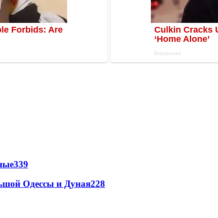
ные
339
льшой Одессы и Дуная
228