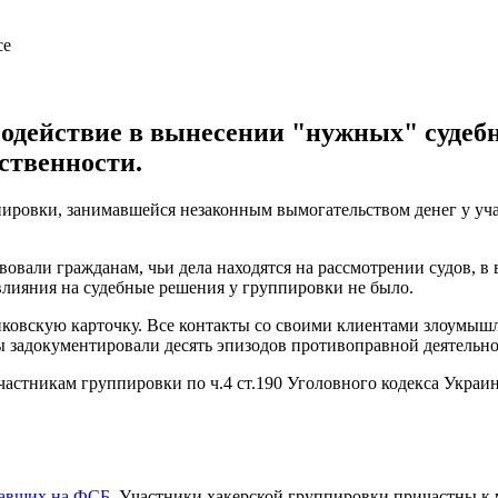
содействие в вынесении "нужных" суде
ственности.
ировки, занимавшейся незаконным вымогательством денег у уча
овали гражданам, чьи дела находятся на рассмотрении судов, в
влияния на судебные решения у группировки не было.
нковскую карточку. Все контакты со своими клиентами злоумыш
 задокументировали десять эпизодов противоправной деятельнос
астникам группировки по ч.4 ст.190 Уголовного кодекса Украи
тавших на ФСБ
. Участники хакерской группировки причастны к 