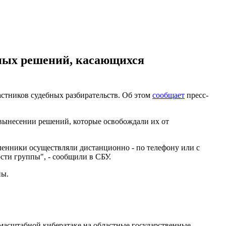
бных решений, касающихся
стников судебных разбирательств. Об этом
сообщает
пресс-
 вынесении решений, которые освобождали их от
ленники осуществляли дистанционно - по телефону или с
ти группы", - сообщили в СБУ.
ны.
масштабной кибератаке на областные государственные