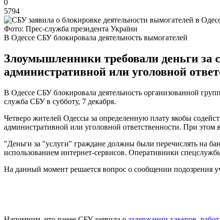
0
5794
Фото: Прес-служба президента України
В Одессе СБУ блокировала деятельность вымогателей
Злоумышленники требовали деньги за 
административной или уголовной ответ
В Одессе СБУ блокировала деятельность организованной групп
служба СБУ в субботу, 7 декабря.
Четверо жителей Одессы за определенную плату якобы содейств
административной или уголовной ответственности. При этом 
"Деньги за "услуги" граждане должны были перечислять на ба
использованием интернет-сервисов. Оперативники спецслужбы
На данный момент решается вопрос о сообщении подозрения уч
Напомним, что ранее СБУ заявила о
задержании хакеров, рабо