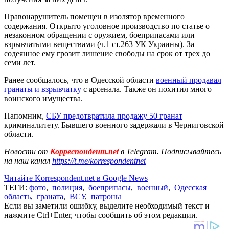
Правонарушитель помещен в изолятор временного
содержания. Открыто уголовное производство по статье о
незаконном обращении с оружием, боеприпасами или
взрывчатыми веществами (ч.1 ст.263 УК Украины). За
содеянное ему грозит лишение свободы на срок от трех до
семи лет.
Ранее сообщалось, что в Одесской области
военный продавал
гранаты и взрывчатку
с арсенала. Также он похитил много
воинского имущества.
Напомним,
СБУ предотвратила продажу 50 гранат
криминалитету. Бывшего военного задержали в Черниговской
области.
Новости от
Корреспондент.net
в Telegram. Подписывайтесь
на наш канал
https://t.me/korrespondentnet
Читайте Korrespondent.net в Google News
ТЕГИ:
фото
,
полиция
,
боеприпасы
,
военный
,
Одесская
область
,
граната
,
ВСУ
,
патроны
Если вы заметили ошибку, выделите необходимый текст и
нажмите Ctrl+Enter, чтобы сообщить об этом редакции.