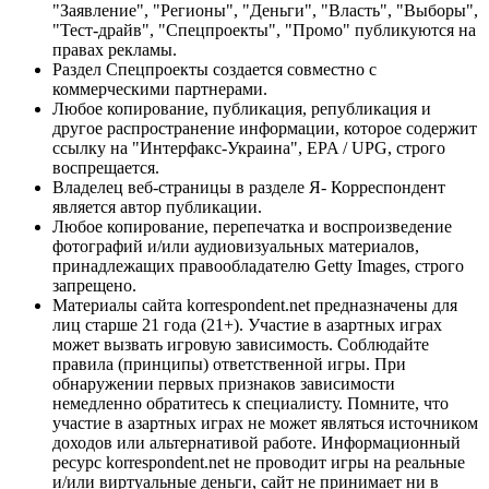
"Заявление", "Регионы", "Деньги", "Власть", "Выборы",
"Тест-драйв", "Спецпроекты", "Промо" публикуются на
правах рекламы.
Раздел Спецпроекты создается совместно с
коммерческими партнерами.
Любое копирование, публикация, републикация и
другое распространение информации, которое содержит
ссылку на "Интерфакс-Украина", EPA / UPG, строго
воспрещается.
Владелец веб-страницы в разделе Я- Корреспондент
является автор публикации.
Любое копирование, перепечатка и воспроизведение
фотографий и/или аудиовизуальных материалов,
принадлежащих правообладателю Getty Images, строго
запрещено.
Материалы сайта korrespondent.net предназначены для
лиц старше 21 года (21+). Участие в азартных играх
может вызвать игровую зависимость. Соблюдайте
правила (принципы) ответственной игры. При
обнаружении первых признаков зависимости
немедленно обратитесь к специалисту. Помните, что
участие в азартных играх не может являться источником
доходов или альтернативой работе. Информационный
ресурс korrespondent.net не проводит игры на реальные
и/или виртуальные деньги, сайт не принимает ни в