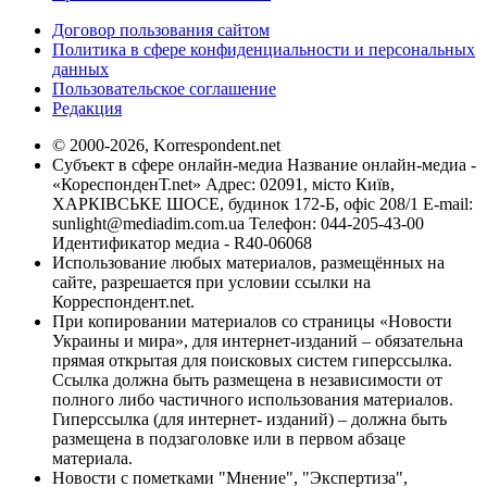
Договор пользования сайтом
Политика в сфере конфиденциальности и персональных
данных
Пользовательское соглашение
Редакция
© 2000-2026, Korrespondent.net
Субъект в сфере онлайн-медиа Название онлайн-медиа -
«КореспонденТ.net» Адрес: 02091, місто Київ,
ХАРКІВСЬКЕ ШОСЕ, будинок 172-Б, офіс 208/1 E-mail:
sunlight@mediadim.com.ua
Телефон: 044-205-43-00
Идентификатор медиа - R40-06068
Использование любых материалов, размещённых на
сайте, разрешается при условии ссылки на
Корреспондент.net.
При копировании материалов со страницы «Новости
Украины и мира», для интернет-изданий – обязательна
прямая открытая для поисковых систем гиперссылка.
Ссылка должна быть размещена в независимости от
полного либо частичного использования материалов.
Гиперссылка (для интернет- изданий) – должна быть
размещена в подзаголовке или в первом абзаце
материала.
Новости с пометками "Мнение", "Экспертиза",