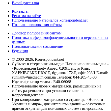
E-mail рассылка
Контакты
Реклама на сайте
Использование материалов korrespondent.net
Правила пользования сайтом
Договор пользования сайтом
Политика в сфере конфиденциальности и персональных
данных
Пользовательское соглашение
Редакция
© 2000-2026, Korrespondent.net
Субъект в сфере онлайн-медиа Название онлайн-медиа -
«КореспонденТ.net» Адрес: 02091, місто Київ,
ХАРКІВСЬКЕ ШОСЕ, будинок 172-Б, офіс 208/1 E-mail:
sunlight@mediadim.com.ua
Телефон: 044-205-43-00
Идентификатор медиа - R40-06068
Использование любых материалов, размещённых на
сайте, разрешается при условии ссылки на
Корреспондент.net.
При копировании материалов со страницы «Новости
Украины и мира», для интернет-изданий – обязательна
прямая открытая для поисковых систем гиперссылка.