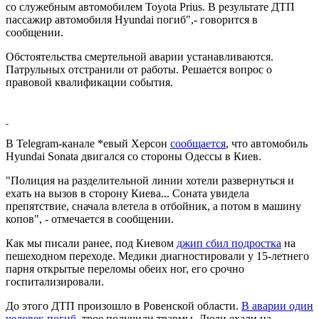
со служебным автомобилем Toyota Prius. В результате ДТП
пассажир автомобиля Hyundai погиб",- говорится в
сообщении.
Обстоятельства смертельной аварии устанавливаются.
Патрульных отстранили от работы. Решается вопрос о
правовой квалификации события.
В Telegram-канале *евый Херсон
сообщается
, что автомобиль
Hyundai Sonata двигался со стороны Одессы в Киев.
"Полиция на разделительной линии хотели развернуться и
ехать на вызов в сторону Киева... Соната увидела
препятствие, сначала влетела в отбойник, а потом в машину
копов", - отмечается в сообщении.
Как мы писали ранее, под Киевом
джип сбил подростка
на
пешеходном переходе. Медики диагностировали у 15-летнего
парня открытые переломы обеих ног, его срочно
госпитализировали.
До этого ДТП произошло в Ровенской области.
В аварии один
человек погиб
, трое получили травмы. Люди ехали на