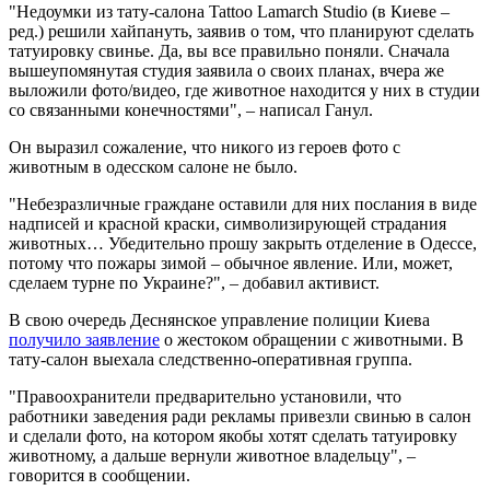
"Недоумки из тату-салона Tattoo Lamarch Studio (в Киеве –
ред.) решили хайпануть, заявив о том, что планируют сделать
татуировку свинье. Да, вы все правильно поняли. Сначала
вышеупомянутая студия заявила о своих планах, вчера же
выложили фото/видео, где животное находится у них в студии
со связанными конечностями", – написал Ганул.
Он выразил сожаление, что никого из героев фото с
животным в одесском салоне не было.
"Небезразличные граждане оставили для них послания в виде
надписей и красной краски, символизирующей страдания
животных… Убедительно прошу закрыть отделение в Одессе,
потому что пожары зимой – обычное явление. Или, может,
сделаем турне по Украине?", – добавил активист.
В свою очередь Деснянское управление полиции Киева
получило заявление
о жестоком обращении с животными. В
тату-салон выехала следственно-оперативная группа.
"Правоохранители предварительно установили, что
работники заведения ради рекламы привезли свинью в салон
и сделали фото, на котором якобы хотят сделать татуировку
животному, а дальше вернули животное владельцу", –
говорится в сообщении.