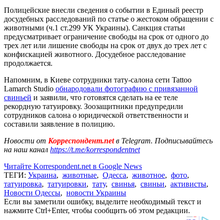
Полицейские внесли сведения о событии в Единый реестр
досудебных расследований по статье о жестоком обращении с
животными (ч.1 ст.299 УК Украины). Санкция статьи
предусматривает ограничение свободы на срок от одного до
трех лет или лишение свободы на срок от двух до трех лет с
конфискацией животного. Досудебное расследование
продолжается.
Напомним, в Киеве сотрудники тату-салона сети Tattoo
Lamarch Studio
обнародовали фотографию с привязанной
свиньей
и заявили, что готовятся сделать на ее теле
рекордную татуировку. Зоозащитники предупредили
сотрудников салона о юридической ответственности и
составили заявление в полицию.
Новости от
Корреспондент.net
в Telegram. Подписывайтесь
на наш канал
https://t.me/korrespondentnet
Читайте Korrespondent.net в Google News
ТЕГИ:
Украина
,
животные
,
Одесса
,
животное
,
фото
,
татуировка
,
татуировки
,
тату
,
свинья
,
свиньи
,
активисты
,
Новости Одессы
,
новости Украины
Если вы заметили ошибку, выделите необходимый текст и
нажмите Ctrl+Enter, чтобы сообщить об этом редакции.