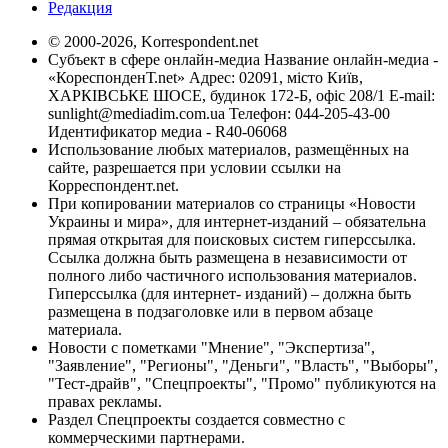
Редакция
© 2000-2026, Korrespondent.net
Субъект в сфере онлайн-медиа Название онлайн-медиа -
«КореспонденТ.net» Адрес: 02091, місто Київ,
ХАРКІВСЬКЕ ШОСЕ, будинок 172-Б, офіс 208/1 E-mail:
sunlight@mediadim.com.ua
Телефон: 044-205-43-00
Идентификатор медиа - R40-06068
Использование любых материалов, размещённых на
сайте, разрешается при условии ссылки на
Корреспондент.net.
При копировании материалов со страницы «Новости
Украины и мира», для интернет-изданий – обязательна
прямая открытая для поисковых систем гиперссылка.
Ссылка должна быть размещена в независимости от
полного либо частичного использования материалов.
Гиперссылка (для интернет- изданий) – должна быть
размещена в подзаголовке или в первом абзаце
материала.
Новости с пометками "Мнение", "Экспертиза",
"Заявление", "Регионы", "Деньги", "Власть", "Выборы",
"Тест-драйв", "Спецпроекты", "Промо" публикуются на
правах рекламы.
Раздел Спецпроекты создается совместно с
коммерческими партнерами.