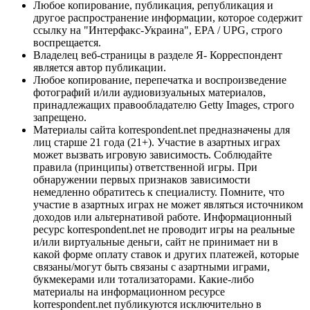
Любое копирование, публикация, републикация и
другое распространение информации, которое содержит
ссылку на "Интерфакс-Украина", EPA / UPG, строго
воспрещается.
Владелец веб-страницы в разделе Я- Корреспондент
является автор публикации.
Любое копирование, перепечатка и воспроизведение
фотографий и/или аудиовизуальных материалов,
принадлежащих правообладателю Getty Images, строго
запрещено.
Материалы сайта korrespondent.net предназначены для
лиц старше 21 года (21+). Участие в азартных играх
может вызвать игровую зависимость. Соблюдайте
правила (принципы) ответственной игры. При
обнаружении первых признаков зависимости
немедленно обратитесь к специалисту. Помните, что
участие в азартных играх не может являться источником
доходов или альтернативой работе. Информационный
ресурс korrespondent.net не проводит игры на реальные
и/или виртуальные деньги, сайт не принимает ни в
какой форме оплату ставок и других платежей, которые
связаны/могут быть связаны с азартными играми,
букмекерами или тотализаторами. Какие-либо
материалы на информационном ресурсе
korrespondent.net публикуются исключительно в