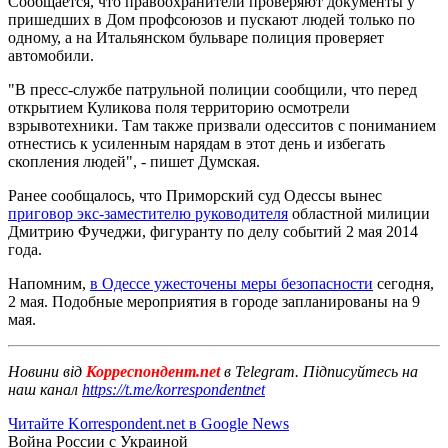
Сообщается, что правоохранители проверяют документы у
пришедших в Дом профсоюзов и пускают людей только по
одному, а на Итальянском бульваре полиция проверяет
автомобили.
"В пресс-службе патрульной полиции сообщили, что перед
открытием Куликова поля территорию осмотрели
взрывотехники. Там также призвали одесситов с пониманием
отнестись к усиленным нарядам в этот день и избегать
скопления людей", - пишет Думская.
Ранее сообщалось, что Приморский суд Одессы вынес
приговор экс-заместителю руководителя
областной милиции
Дмитрию Фучеджи, фигуранту по делу событий 2 мая 2014
года.
Напомним,
в Одессе ужесточены меры безопасности
сегодня,
2 мая. Подобные мероприятия в городе запланированы на 9
мая.
Новини від
Корреспондент.net
в Telegram. Підписуйтесь на
наш канал
https://t.me/korrespondentnet
Читайте Korrespondent.net в Google News
Война России с Украиной