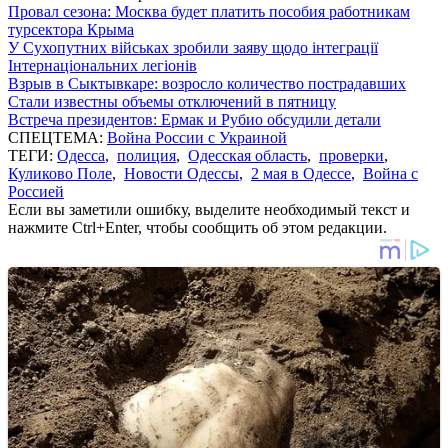
Провал сезона: Москва будет платить пособия работникам
турсектора Крыма
У Сухопутних військах зробили заяву щодо інтеграції
Інтернаціональних легіонів
Взрыв в Сыктывкаре: возросло количество пострадавших
Стали известны объемы отключений в пятницу
Встреча президентов: Ермак и Рубио обсудили детали
СПЕЦТЕМА:
Война России с Украиной
ТЕГИ:
Одесса
,
полиция
,
Одесская область
,
проверки
,
Куликово Поле
,
Новости Одессы
,
2 мая в Одессе
,
Война с
Россией
Если вы заметили ошибку, выделите необходимый текст и
нажмите Ctrl+Enter, чтобы сообщить об этом редакции.