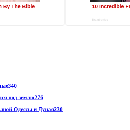
ные
340
лся под землю
276
льшой Одессы и Дуная
230