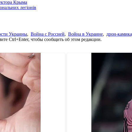
сектора Крыма
іональних легіонів
ости Украины
,
Война с Россией
,
Война в Украине
,
дрон-камика
те Ctrl+Enter, чтобы сообщить об этом редакции.