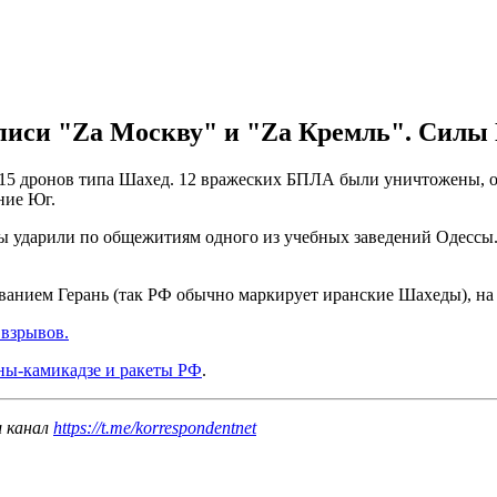
иси "Zа Москву" и "Zа Кремль". Силы 
у 15 дронов типа Шахед. 12 вражеских БПЛА были уничтожены, 
ние Юг.
ы ударили по общежитиям одного из учебных заведений Одессы.
ванием Герань (так РФ обычно маркирует иранские Шахеды), на
 взрывов.
ны-камикадзе и ракеты РФ
.
ш канал
https://t.me/korrespondentnet