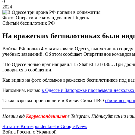
0
2024
Фото: Оперативне командування Південь.
Сбитый беспилотник РФ
На вражеских беспилотниках были надп
Войска РФ ночью 4 мая атаковали Одессу, выпустив по город
учебных заведений. Об этом сообщает Оперативное командова
"По Одессе ночью враг направил 15 Shahed-131/136…Три дрон
говорится в сообщении.
Как видно на фото обломков вражеских беспилотников под наз
Напомним, ночью
в Одессе и Запорожье прогремели несколько
Также взрывы произошли и в Киеве. Силы ПВО
сбили все дро
Новини від
Корреспондент.net
в Telegram. Підписуйтесь на на
Читайте Korrespondent.net в Google News
Война России с Украиной