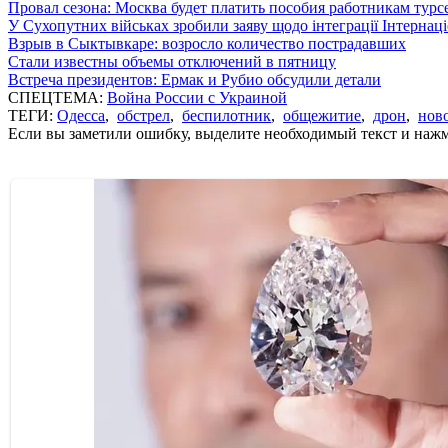
Провал сезона: Москва будет платить пособия работникам тур
У Сухопутних військах зробили заяву щодо інтеграції Інтернац
Взрыв в Сыктывкаре: возросло количество пострадавших
Стали известны объемы отключений в пятницу
Встреча президентов: Ермак и Рубио обсудили детали
СПЕЦТЕМА:
Война России с Украиной
ТЕГИ:
Одесса
,
обстрел
,
беспилотник
,
общежитие
,
дрон
,
нов
Если вы заметили ошибку, выделите необходимый текст и нажми