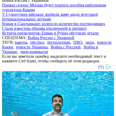
Война России с Украиной
Провал сезона: Москва будет платить пособия работникам
турсектора Крыма
У Сухопутних військах зробили заяву щодо інтеграції
Інтернаціональних легіонів
Взрыв в Сыктывкаре: возросло количество пострадавших
Стали известны объемы отключений в пятницу
Встреча президентов: Ермак и Рубио обсудили детали
СПЕЦТЕМА:
Война России с Украиной
ТЕГИ:
ракеты
,
обстрел
,
беспилотник
,
ПВО
,
дрон
,
новости
Киева
,
новости Украины
,
Война с Россией
,
Война в
Украине
,
дрон-камикадзе
Если вы заметили ошибку, выделите необходимый текст и
нажмите Ctrl+Enter, чтобы сообщить об этом редакции.