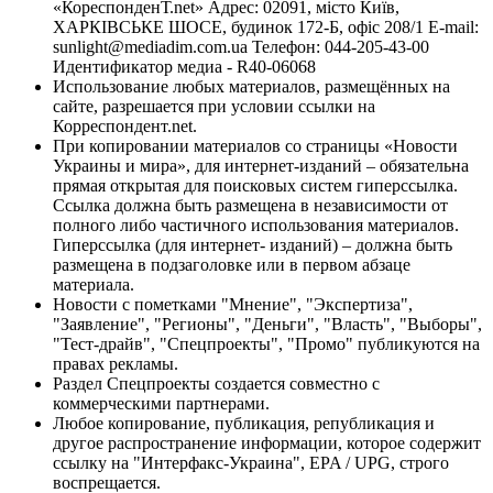
«КореспонденТ.net» Адрес: 02091, місто Київ,
ХАРКІВСЬКЕ ШОСЕ, будинок 172-Б, офіс 208/1 E-mail:
sunlight@mediadim.com.ua
Телефон: 044-205-43-00
Идентификатор медиа - R40-06068
Использование любых материалов, размещённых на
сайте, разрешается при условии ссылки на
Корреспондент.net.
При копировании материалов со страницы «Новости
Украины и мира», для интернет-изданий – обязательна
прямая открытая для поисковых систем гиперссылка.
Ссылка должна быть размещена в независимости от
полного либо частичного использования материалов.
Гиперссылка (для интернет- изданий) – должна быть
размещена в подзаголовке или в первом абзаце
материала.
Новости с пометками "Мнение", "Экспертиза",
"Заявление", "Регионы", "Деньги", "Власть", "Выборы",
"Тест-драйв", "Спецпроекты", "Промо" публикуются на
правах рекламы.
Раздел Спецпроекты создается совместно с
коммерческими партнерами.
Любое копирование, публикация, републикация и
другое распространение информации, которое содержит
ссылку на "Интерфакс-Украина", EPA / UPG, строго
воспрещается.