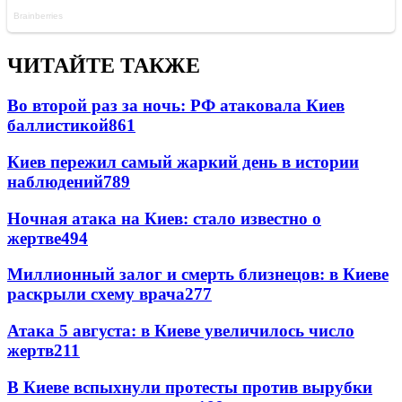
ЧИТАЙТЕ ТАКЖЕ
Во второй раз за ночь: РФ атаковала Киев
баллистикой
861
Киев пережил самый жаркий день в истории
наблюдений
789
Ночная атака на Киев: стало известно о
жертве
494
Миллионный залог и смерть близнецов: в Киеве
раскрыли схему врача
277
Атака 5 августа: в Киеве увеличилось число
жертв
211
В Киеве вспыхнули протесты против вырубки