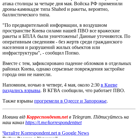
атака столицы за четыре дня мая. Войска РФ применили
дроны-камикадзе типа Shahed и ракеты, вероятно,
баллистического типа.
"По предварительной информации, в воздушном
пространстве Киева силами нашей ПВО все вражеские
ракеты и БПЛА были уничтожены! Данные уточняются. По
оперативным сведениям - без жертв среди гражданского
населения и разрушений жилых объектов или
инфраструктуры", - сообщил Попко.
Вместе с тем, зафиксировано падение обломков в отдельных
районах Киева, однако серьезные повреждения застройке
города они не нанесли.
Напомним, ночью в четверг, 4 мая, около 2:30
в Киеве
раздались взрывы
. В КГВА сообщили, что работает ПВО.
Также взрывы
прогремели в Одессе и Запорожье
.
Новини від
Корреспондент.net
в Telegram. Підписуйтесь на
наш канал
https://t.me/korrespondentnet
Читайте Korrespondent.net в Google News