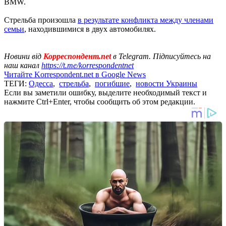
BMW.
Стрельба произошла
в результате конфликта между членами
семьи
, находившимися в двух автомобилях.
Новини від
Корреспондент.net
в Telegram. Підписуйтесь на
наш канал
https://t.me/korrespondentnet
Читайте Korrespondent.net в Google News
ТЕГИ:
Одесса
,
стрельба
,
погибшие
,
новости Украины
Если вы заметили ошибку, выделите необходимый текст и
нажмите Ctrl+Enter, чтобы сообщить об этом редакции.