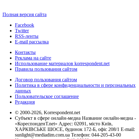
Полная версия сайта
Facebook
Twitter
RSS-ленты
E-mail рассылка
Контакты
Реклама на сайте
Использование материалов korrespondent.net
Правила пользования сайтом
Договор пользования сайтом
Политика в сфере конфиденциальности и персональных
данных
Пользовательское соглашение
Редакция
© 2000-2026, Korrespondent.net
Субъект в сфере онлайн-медиа Название онлайн-медиа -
«КореспонденТ.net» Адрес: 02091, місто Київ,
ХАРКІВСЬКЕ ШОСЕ, будинок 172-Б, офіс 208/1 E-mail:
sunlight@mediadim.com.ua
Телефон: 044-205-43-00