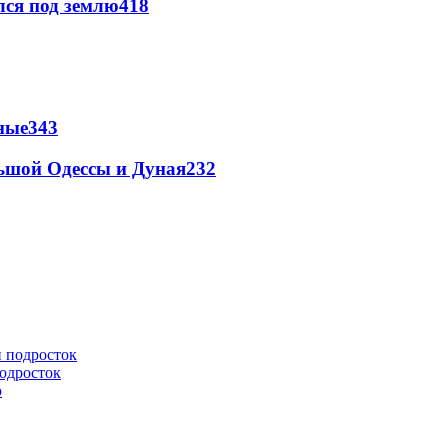
лся под землю
418
ные
343
льшой Одессы и Дуная
232
подросток
ю