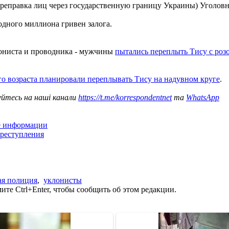
переправка лиц через государственную границу Украины) Уголов
одного миллиона гривен залога.
лониста и проводника - мужчины
пытались переплыть Тису с роз
о возраста планировали переплывать Тису на надувном круге
.
уйтесь на наші канали
https://t.me/korrespondentnet
та
WhatsApp
ие информации
преступления
ая полиция
,
уклонисты
те Ctrl+Enter, чтобы сообщить об этом редакции.