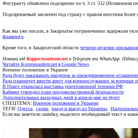
Фигуранту объявлено подозрение по ч. 3 ст. 332 (Незаконная 
Подозреваемый заключен под стражу с правом внесения более 
Как мы уже писали, в Закарпатье пограничники задержали ук
фламинго
.
Кроме того, в Закарпатской области
четверо мужчин призывног
Новини від
Корреспондент.net
в Telegram та WhatsApp. Підпис
Читайте Korrespondent.net в Google News
Военное положение в Украине
Рада будет наказывать нардепов за преждевременное оглашен
Рада планирует ввести арест для военнослужащих за военные 
В Праге открылась выставка уничтоженной техники РФ
Кабмин утвердил план продовольственной безопасности
Дополнительных выходных дней в апреле-мае не будет
СПЕЦТЕМА:
Военное положение в Украине
ТЕГИ:
Одесса
,
схема
,
въезд и выезд из Украины
,
Национальн
Если вы заметили ошибку, выделите необходимый текст и нажми