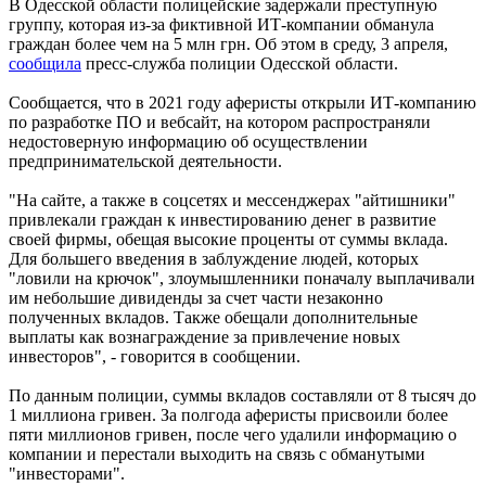
В Одесской области полицейские задержали преступную
группу, которая из-за фиктивной ИТ-компании обманула
граждан более чем на 5 млн грн. Об этом в среду, 3 апреля,
сообщила
пресс-служба полиции Одесской области.
Сообщается, что в 2021 году аферисты открыли ИТ-компанию
по разработке ПО и вебсайт, на котором распространяли
недостоверную информацию об осуществлении
предпринимательской деятельности.
"На сайте, а также в соцсетях и мессенджерах "айтишники"
привлекали граждан к инвестированию денег в развитие
своей фирмы, обещая высокие проценты от суммы вклада.
Для большего введения в заблуждение людей, которых
"ловили на крючок", злоумышленники поначалу выплачивали
им небольшие дивиденды за счет части незаконно
полученных вкладов. Также обещали дополнительные
выплаты как вознаграждение за привлечение новых
инвесторов", - говорится в сообщении.
По данным полиции, суммы вкладов составляли от 8 тысяч до
1 миллиона гривен. За полгода аферисты присвоили более
пяти миллионов гривен, после чего удалили информацию о
компании и перестали выходить на связь с обманутыми
"инвесторами".