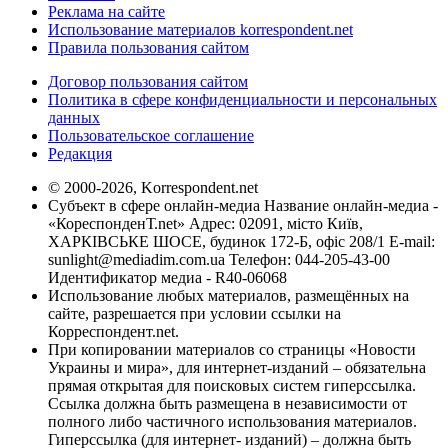
Реклама на сайте
Использование материалов korrespondent.net
Правила пользования сайтом
Договор пользования сайтом
Политика в сфере конфиденциальности и персональных
данных
Пользовательское соглашение
Редакция
© 2000-2026, Korrespondent.net
Субъект в сфере онлайн-медиа Название онлайн-медиа -
«КореспонденТ.net» Адрес: 02091, місто Київ,
ХАРКІВСЬКЕ ШОСЕ, будинок 172-Б, офіс 208/1 E-mail:
sunlight@mediadim.com.ua
Телефон: 044-205-43-00
Идентификатор медиа - R40-06068
Использование любых материалов, размещённых на
сайте, разрешается при условии ссылки на
Корреспондент.net.
При копировании материалов со страницы «Новости
Украины и мира», для интернет-изданий – обязательна
прямая открытая для поисковых систем гиперссылка.
Ссылка должна быть размещена в независимости от
полного либо частичного использования материалов.
Гиперссылка (для интернет- изданий) – должна быть