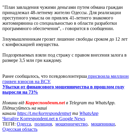
"План завладения чужими деньгами путем обмана граждан
принадлежал 48-летнему жителю Одессы. Для реализации
преступного умысла он привлек 41-летнего знакомого
житомирянина со специальностью в области разработки
программного обеспечения", - говорится в сообщении.
Злоумышленникам грозит лишение свободы сроком до 12 лет
с конфискацией имущества.
Подозреваемых взяли под стражу с правом внесения залога в
размере 3,5 млн грн каждому.
Ранее сообщалось, что псевдоволонтерша
присвоила миллион
гривен взносов на ВСУ.
Убытки от финансового мошенничества в прошлом году
выросли на 73%
Новини від
Корреспондент.net
в Telegram та WhatsApp.
Підписуйтесь на наші
канали
https://t.me/korrespondentnet
та
WhatsApp
Читайте Korrespondent.net в Google News
ТЕГИ:
Одесса
,
полиция
,
мошенничество
,
мошенники
,
Одесская область