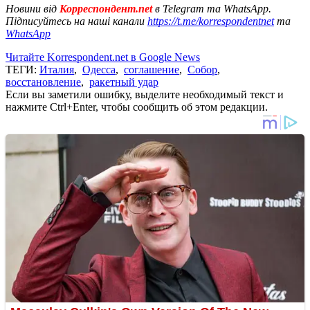
Новини від
Корреспондент.net
в Telegram та WhatsApp.
Підписуйтесь на наші канали
https://t.me/korrespondentnet
та
WhatsApp
Читайте Korrespondent.net в Google News
ТЕГИ:
Италия
,
Одесса
,
соглашение
,
Собор
,
восстановление
,
ракетный удар
Если вы заметили ошибку, выделите необходимый текст и
нажмите Ctrl+Enter, чтобы сообщить об этом редакции.