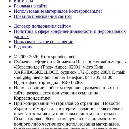
Контакты
Реклама на сайте
Использование материалов korrespondent.net
Правила пользования сайтом
Договор пользования сайтом
Политика в сфере конфиденциальности и персональных
данных
Пользовательское соглашение
Редакция
© 2000-2026, Korrespondent.net
Субъект в сфере онлайн-медиа Название онлайн-медиа -
«КореспонденТ.net» Адрес: 02091, місто Київ,
ХАРКІВСЬКЕ ШОСЕ, будинок 172-Б, офіс 208/1 E-mail:
sunlight@mediadim.com.ua
Телефон: 044-205-43-00
Идентификатор медиа - R40-06068
Использование любых материалов, размещённых на
сайте, разрешается при условии ссылки на
Корреспондент.net.
При копировании материалов со страницы «Новости
Украины и мира», для интернет-изданий – обязательна
прямая открытая для поисковых систем гиперссылка.
Ссылка должна быть размещена в независимости от
полного либо частичного использования материалов.