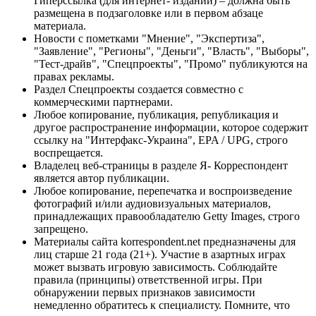
Гиперссылка (для интернет- изданий) – должна быть
размещена в подзаголовке или в первом абзаце
материала.
Новости с пометками "Мнение", "Экспертиза",
"Заявление", "Регионы", "Деньги", "Власть", "Выборы",
"Тест-драйв", "Спецпроекты", "Промо" публикуются на
правах рекламы.
Раздел Спецпроекты создается совместно с
коммерческими партнерами.
Любое копирование, публикация, републикация и
другое распространение информации, которое содержит
ссылку на "Интерфакс-Украина", EPA / UPG, строго
воспрещается.
Владелец веб-страницы в разделе Я- Корреспондент
является автор публикации.
Любое копирование, перепечатка и воспроизведение
фотографий и/или аудиовизуальных материалов,
принадлежащих правообладателю Getty Images, строго
запрещено.
Материалы сайта korrespondent.net предназначены для
лиц старше 21 года (21+). Участие в азартных играх
может вызвать игровую зависимость. Соблюдайте
правила (принципы) ответственной игры. При
обнаружении первых признаков зависимости
немедленно обратитесь к специалисту. Помните, что