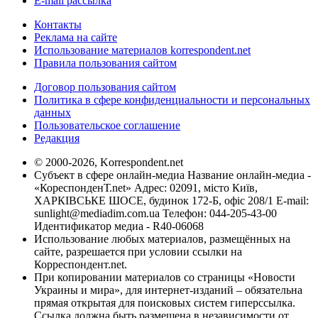
E-mail рассылка
Контакты
Реклама на сайте
Использование материалов korrespondent.net
Правила пользования сайтом
Договор пользования сайтом
Политика в сфере конфиденциальности и персональных
данных
Пользовательское соглашение
Редакция
© 2000-2026, Korrespondent.net
Субъект в сфере онлайн-медиа Название онлайн-медиа -
«КореспонденТ.net» Адрес: 02091, місто Київ,
ХАРКІВСЬКЕ ШОСЕ, будинок 172-Б, офіс 208/1 E-mail:
sunlight@mediadim.com.ua
Телефон: 044-205-43-00
Идентификатор медиа - R40-06068
Использование любых материалов, размещённых на
сайте, разрешается при условии ссылки на
Корреспондент.net.
При копировании материалов со страницы «Новости
Украины и мира», для интернет-изданий – обязательна
прямая открытая для поисковых систем гиперссылка.
Ссылка должна быть размещена в независимости от