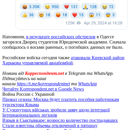
Напомним,
в результате российских обстрелов
в Одессе
загорелся Дворец студентов Юридической академии. Сначала
сообщалось о восьми раненых, о погибших данных не было.
Российские войска сегодня также
атаковали Киевский район
Харькова управляемой авиабомбой
.
Новини від
Корреспондент.net
в Telegram та WhatsApp.
Підписуйтесь на наші
канали
https://t.me/korrespondentnet
та
WhatsApp
Читайте Korrespondent.net в Google News
Война России с Украиной
Провал сезона: Москва будет платить пособия работникам
турсектора Крыма
У Сухопутних військах зробили заяву щодо інтеграції
Інтернаціональних легіонів
Взрыв в Сыктывкаре: возросло количество пострадавших
Стали известны объемы отключений в пятницу