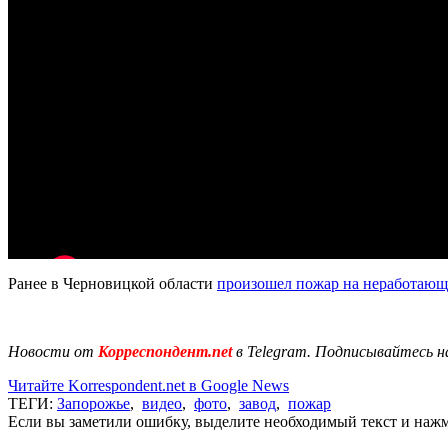
Ранее в Черновицкой области
произошел пожар на неработающ
Новости от
Корреспондент.net
в Telegram. Подписывайтесь н
Читайте Korrespondent.net в Google News
ТЕГИ:
Запорожье
,
видео
,
фото
,
завод
,
пожар
Если вы заметили ошибку, выделите необходимый текст и нажми