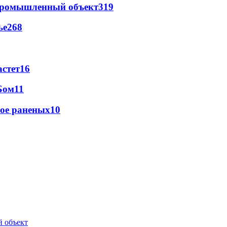
 промышленный объект
319
ье
268
астет
16
Бом
11
рое раненых
10
й объект