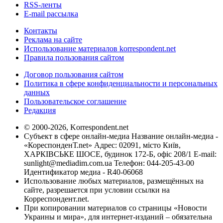
RSS-ленты
E-mail рассылка
Контакты
Реклама на сайте
Использование материалов korrespondent.net
Правила пользования сайтом
Договор пользования сайтом
Политика в сфере конфиденциальности и персональных
данных
Пользовательское соглашение
Редакция
© 2000-2026, Korrespondent.net
Субъект в сфере онлайн-медиа Название онлайн-медиа -
«КореспонденТ.net» Адрес: 02091, місто Київ,
ХАРКІВСЬКЕ ШОСЕ, будинок 172-Б, офіс 208/1 E-mail:
sunlight@mediadim.com.ua
Телефон: 044-205-43-00
Идентификатор медиа - R40-06068
Использование любых материалов, размещённых на
сайте, разрешается при условии ссылки на
Корреспондент.net.
При копировании материалов со страницы «Новости
Украины и мира», для интернет-изданий – обязательна