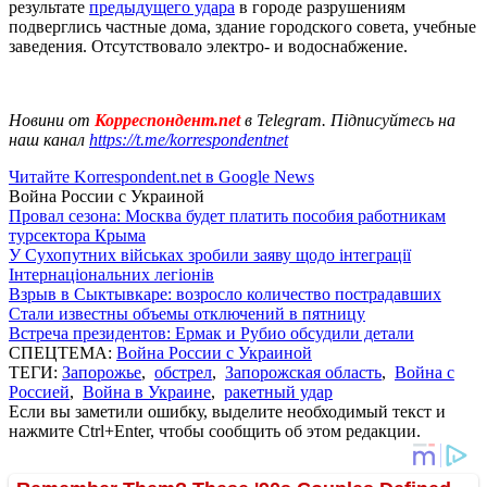
результате
предыдущего удара
в городе разрушениям
подверглись частные дома, здание городского совета, учебные
заведения. Отсутствовало электро- и водоснабжение.
Новини от
Корреспондент.net
в Telegram. Підписуйтесь на
наш канал
https://t.me/korrespondentnet
Читайте Korrespondent.net в Google News
Война России с Украиной
Провал сезона: Москва будет платить пособия работникам
турсектора Крыма
У Сухопутних військах зробили заяву щодо інтеграції
Інтернаціональних легіонів
Взрыв в Сыктывкаре: возросло количество пострадавших
Стали известны объемы отключений в пятницу
Встреча президентов: Ермак и Рубио обсудили детали
СПЕЦТЕМА:
Война России с Украиной
ТЕГИ:
Запорожье
,
обстрел
,
Запорожская область
,
Война с
Россией
,
Война в Украине
,
ракетный удар
Если вы заметили ошибку, выделите необходимый текст и
нажмите Ctrl+Enter, чтобы сообщить об этом редакции.