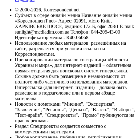
© 2000-2026, Korrespondent.net
Субъект в сфере онлайн-медиа Название онлайн-медиа -
«КореспонденТ.net» Адрес: 02091, місто Київ,
ХАРКІВСЬКЕ ШОСЕ, будинок 172-Б, офіс 208/1 E-mail:
sunlight@mediadim.com.ua
Телефон: 044-205-43-00
Идентификатор медиа - R40-06068
Использование любых материалов, размещённых на
сайте, разрешается при условии ссылки на
Корреспондент.net.
При копировании материалов со страницы «Новости
Украины и мира», для интернет-изданий – обязательна
прямая открытая для поисковых систем гиперссылка.
Ссылка должна быть размещена в независимости от
полного либо частичного использования материалов.
Гиперссылка (для интернет- изданий) – должна быть
размещена в подзаголовке или в первом абзаце
материала.
Новости с пометками "Мнение", "Экспертиза",
"Заявление", "Регионы", "Деньги", "Власть", "Выборы",
"Тест-драйв", "Спецпроекты", "Промо" публикуются на
правах рекламы.
Раздел Спецпроекты создается совместно с
коммерческими партнерами.
Любое копирование, публикация, републикация и