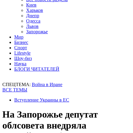
Киев
Харьков
Днепр
Одесса
Львов
Запорожье
Мир
Бизнес
Спорт
Lifestyle
Шоу-биз
Наука
БЛОГИ ЧИТАТЕЛЕЙ
СПЕЦТЕМА:
Война в Иране
ВСЕ ТЕМЫ
Вступление Украины в ЕС
На Запорожье депутат
облсовета внедряла