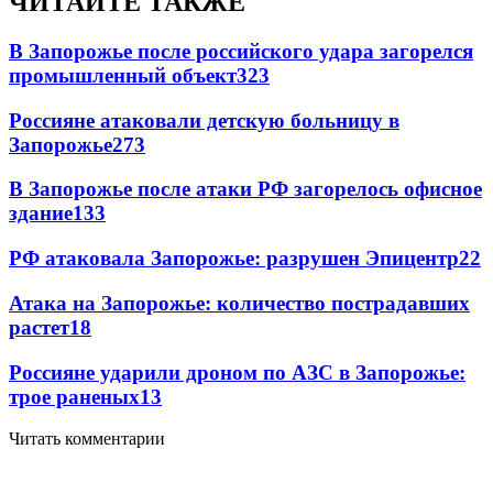
ЧИТАЙТЕ ТАКЖЕ
В Запорожье после российского удара загорелся
промышленный объект
323
Россияне атаковали детскую больницу в
Запорожье
273
В Запорожье после атаки РФ загорелось офисное
здание
133
РФ атаковала Запорожье: разрушен Эпицентр
22
Атака на Запорожье: количество пострадавших
растет
18
Россияне ударили дроном по АЗС в Запорожье:
трое раненых
13
Читать комментарии