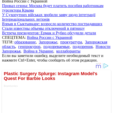
Война России с Украиной
Провал сезона: Москва будет платить пособия работникам
турсектора Крыма
У Сухопутних військах зробили заяву щодо інтеграції
Інтернаціональних легіонів
Взрыв в Сыктывкаре: возросло количество пострадавших
Стали известны объемы отключений в пятницу
Встреча президентов: Ермак и Рубио обсудили детали
СПЕЦТЕМА:
Война России с Украиной
ТЕГИ:
образование
,
Запорожье
,
прокуратура
,
Запорожская
область
,
генпрокурор
,
подозреваемые
,
подозрения
,
Новости
Запорожья
,
Война в Украине
,
коллаборанты
Если вы заметили ошибку, выделите необходимый текст и
нажмите Ctrl+Enter, чтобы сообщить об этом редакции.