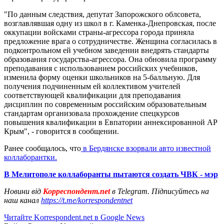
"По данным следствия, депутат Запорожского облсовета,
возглавлявшая одну из школ в г. Каменка-Днепровская, после
оккупации войсками страны-агрессора города приняла
предложение врага о сотрудничестве. Женщина согласилась в
подконтрольном ей учебном заведении внедрять стандарты
образования государства-агрессора. Она обновила программу
преподавания с использованием российских учебников,
изменила форму оценки школьников на 5-балльную. Для
получения подчиненным ей коллективом учителей
соответствующей квалификации для преподавания
дисциплин по современным российским образовательным
стандартам организовала прохождение спецкурсов
повышения квалификации в Евпатории аннексированной АР
Крым", - говорится в сообщении.
Ранее сообщалось, что
в Бердянске взорвали авто известной
коллаборантки.
В Мелитополе коллаборанты пытаются создать ЧВК - мэр
Новини від
Корреспондент.net
в Telegram. Підписуйтесь на
наш канал
https://t.me/korrespondentnet
Читайте Korrespondent.net в Google News