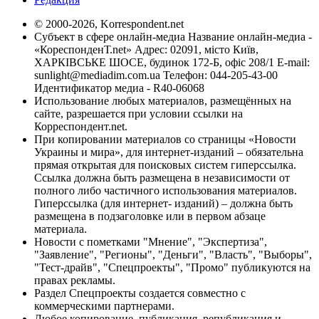
© 2000-2026, Korrespondent.net
Субъект в сфере онлайн-медиа Название онлайн-медиа -
«КореспонденТ.net» Адрес: 02091, місто Київ,
ХАРКІВСЬКЕ ШОСЕ, будинок 172-Б, офіс 208/1 E-mail:
sunlight@mediadim.com.ua
Телефон: 044-205-43-00
Идентификатор медиа - R40-06068
Использование любых материалов, размещённых на
сайте, разрешается при условии ссылки на
Корреспондент.net.
При копировании материалов со страницы «Новости
Украины и мира», для интернет-изданий – обязательна
прямая открытая для поисковых систем гиперссылка.
Ссылка должна быть размещена в независимости от
полного либо частичного использования материалов.
Гиперссылка (для интернет- изданий) – должна быть
размещена в подзаголовке или в первом абзаце
материала.
Новости с пометками "Мнение", "Экспертиза",
"Заявление", "Регионы", "Деньги", "Власть", "Выборы",
"Тест-драйв", "Спецпроекты", "Промо" публикуются на
правах рекламы.
Раздел Спецпроекты создается совместно с
коммерческими партнерами.
Любое копирование, публикация, републикация и