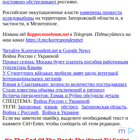
постоянно обстреливают
россияне.
Российские оккупационные власти
намерены провести
псевдовыборы
на территории Запорожской области и, в
частности, в Мелитополе.
Новини від
Корреспондент.net
в Telegram. Підписуйтесь на
наш канал
https://t.me/korrespondentnet
Читайте Korrespondent.net в Google News
Война России с Украиной
Провал сезона: Москва будет платить пособия работникам
турсектора Крыма
У Сухопутних військах зробили заяву щодо інтеграції
Інтернаціональних легіонів
Взрыв в Сыктывкаре: возросло количество пострадавших
Стали известны объемы отключений в пятницу
Встреча президентов: Ермак и Рубио обсудили детали
СПЕЦТЕМА:
Война России с Украиной
ТЕГИ:
Запорожье
,
взрыв
,
обстрел
,
Запорожская область
,
Война с Россией
,
Война в Украине
Если вы заметили ошибку, выделите необходимый текст и
нажмите Ctrl+Enter, чтобы сообщить об этом редакции.