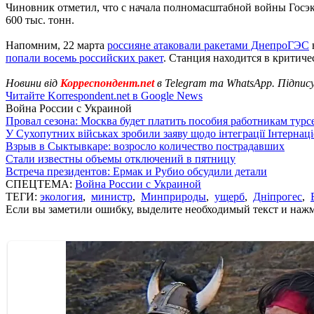
Чиновник отметил, что с начала полномасштабной войны Госэк
600 тыс. тонн.
Напомним, 22 марта
россияне атаковали ракетами ДнепроГЭС
попали восемь российских ракет
. Станция находится в критич
Новини від
Корреспондент.net
в Telegram та WhatsApp. Підпис
Читайте Korrespondent.net в Google News
Война России с Украиной
Провал сезона: Москва будет платить пособия работникам тур
У Сухопутних військах зробили заяву щодо інтеграції Інтернац
Взрыв в Сыктывкаре: возросло количество пострадавших
Стали известны объемы отключений в пятницу
Встреча президентов: Ермак и Рубио обсудили детали
СПЕЦТЕМА:
Война России с Украиной
ТЕГИ:
экология
,
министр
,
Минприроды
,
ущерб
,
Дніпрогес
,
Если вы заметили ошибку, выделите необходимый текст и нажми