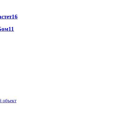
астет
16
Бом
11
й объект