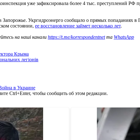
оинспекция уже зафиксировала более 4 тыс. преступлений РФ п
в Запорожье. Укргидроэнерго сообщало о прямых попаданиях в Г
еском состоянии,
ее восстановление займет несколько лет
.
уйтесь на наші канали
https://t.me/korrespondentnet
та
WhatsApp
сектора Крыма
іональних легіонів
Война в Украине
те Ctrl+Enter, чтобы сообщить об этом редакции.