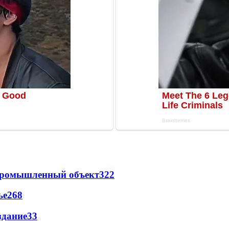
 промышленный объект
322
ье
268
здание
33