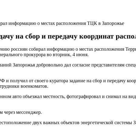
ирал информацию о местах расположения ТЦК в Запорожье
дачу на сбор и передачу координат расп
ению россиян собирал информацию о местах расположения Терр
ерального прокурора во вторник, 4 июня.
мпаний Запорожья добровольно дал согласие представителям сп
РФ и получил от своего куратора задание на сбор и передачу к
отрудники военкоматов.
нном авто объезжал местность, фотографировал и снимал на ви
м через мессенджер.
естоположение двух важных объектов энергетической системы З