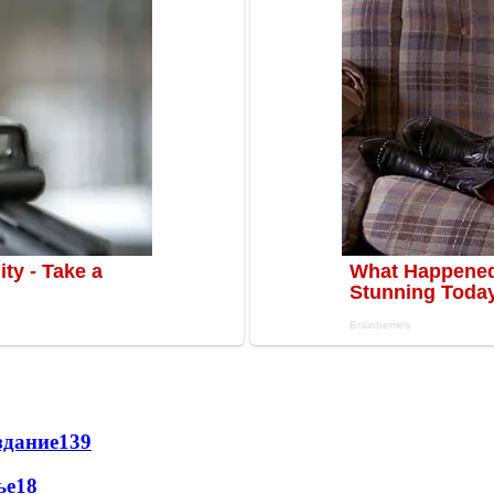
здание
139
ье
18