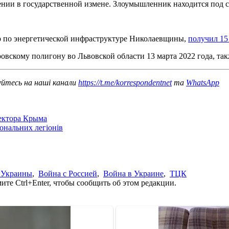
нии в государственной измене. Злоумышленник находится под с
р по энергетической инфраструктуре Николаевщины,
получил 15
вскому полигону во Львовской области 13 марта 2022 года, та
уйтесь на наші канали
https://t.me/korrespondentnet
та
WhatsApp
сектора Крыма
іональних легіонів
 Украины
,
Война с Россией
,
Война в Украине
,
ТЦК
те Ctrl+Enter, чтобы сообщить об этом редакции.