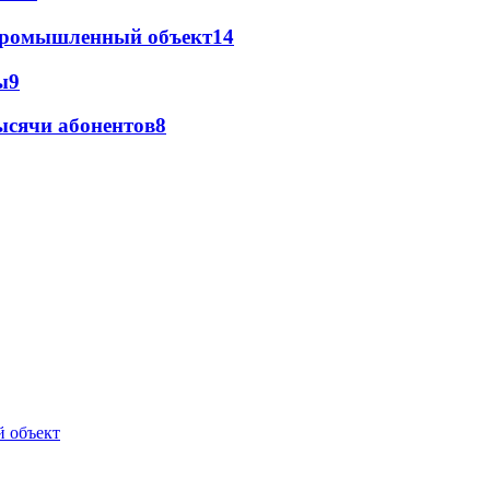
 промышленный объект
14
ы
9
ысячи абонентов
8
й объект