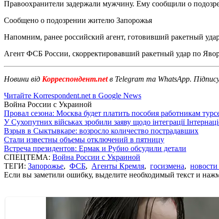
Правоохранители задержали мужчину. Ему сообщили о подозре
Сообщено о подозрении жителю Запорожья
Напомним, ранее российский агент, готовивший ракетный уда
Агент ФСБ России, скорректировавший ракетный удар по Яворо
Новини від
Корреспондент.net
в Telegram та WhatsApp. Підпис
Читайте Korrespondent.net в Google News
Война России с Украиной
Провал сезона: Москва будет платить пособия работникам тур
У Сухопутних військах зробили заяву щодо інтеграції Інтернац
Взрыв в Сыктывкаре: возросло количество пострадавших
Стали известны объемы отключений в пятницу
Встреча президентов: Ермак и Рубио обсудили детали
СПЕЦТЕМА:
Война России с Украиной
ТЕГИ:
Запорожье
,
ФСБ
,
Агенты Кремля
,
госизмена
,
новости
Если вы заметили ошибку, выделите необходимый текст и нажми