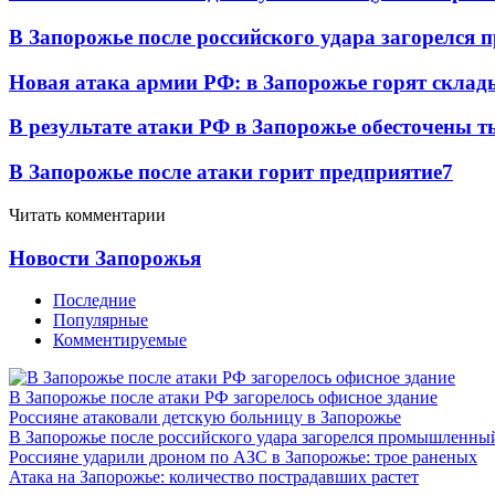
В Запорожье после российского удара загорелся
Новая атака армии РФ: в Запорожье горят склад
В результате атаки РФ в Запорожье обесточены т
В Запорожье после атаки горит предприятие
7
Читать комментарии
Новости Запорожья
Последние
Популярные
Комментируемые
В Запорожье после атаки РФ загорелось офисное здание
Россияне атаковали детскую больницу в Запорожье
В Запорожье после российского удара загорелся промышленны
Россияне ударили дроном по АЗС в Запорожье: трое раненых
Атака на Запорожье: количество пострадавших растет