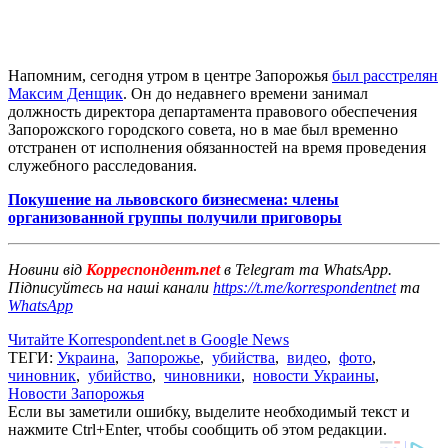
Напомним, сегодня утром в центре Запорожья
был расстрелян
Максим Денщик
. Он до недавнего времени занимал
должность директора департамента правового обеспечения
Запорожского городского совета, но в мае был временно
отстранен от исполнения обязанностей на время проведения
служебного расследования.
Покушение на львовского бизнесмена: члены
организованной группы получили приговоры
Новини від
Корреспондент.net
в Telegram та WhatsApp.
Підписуйтесь на наші канали
https://t.me/korrespondentnet
та
WhatsApp
Читайте Korrespondent.net в Google News
ТЕГИ:
Украина
,
Запорожье
,
убийства
,
видео
,
фото
,
чиновник
,
убийство
,
чиновники
,
новости Украины
,
Новости Запорожья
Если вы заметили ошибку, выделите необходимый текст и
нажмите Ctrl+Enter, чтобы сообщить об этом редакции.