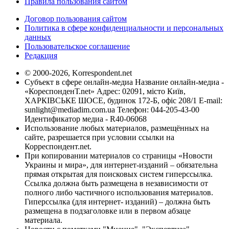
Правила пользования сайтом
Договор пользования сайтом
Политика в сфере конфиденциальности и персональных
данных
Пользовательское соглашение
Редакция
© 2000-2026, Korrespondent.net
Субъект в сфере онлайн-медиа Название онлайн-медиа -
«КореспонденТ.net» Адрес: 02091, місто Київ,
ХАРКІВСЬКЕ ШОСЕ, будинок 172-Б, офіс 208/1 E-mail:
sunlight@mediadim.com.ua
Телефон: 044-205-43-00
Идентификатор медиа - R40-06068
Использование любых материалов, размещённых на
сайте, разрешается при условии ссылки на
Корреспондент.net.
При копировании материалов со страницы «Новости
Украины и мира», для интернет-изданий – обязательна
прямая открытая для поисковых систем гиперссылка.
Ссылка должна быть размещена в независимости от
полного либо частичного использования материалов.
Гиперссылка (для интернет- изданий) – должна быть
размещена в подзаголовке или в первом абзаце
материала.