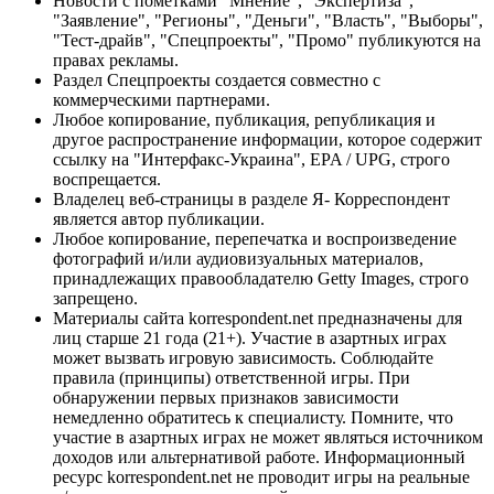
Новости с пометками "Мнение", "Экспертиза",
"Заявление", "Регионы", "Деньги", "Власть", "Выборы",
"Тест-драйв", "Спецпроекты", "Промо" публикуются на
правах рекламы.
Раздел Спецпроекты создается совместно с
коммерческими партнерами.
Любое копирование, публикация, републикация и
другое распространение информации, которое содержит
ссылку на "Интерфакс-Украина", EPA / UPG, строго
воспрещается.
Владелец веб-страницы в разделе Я- Корреспондент
является автор публикации.
Любое копирование, перепечатка и воспроизведение
фотографий и/или аудиовизуальных материалов,
принадлежащих правообладателю Getty Images, строго
запрещено.
Материалы сайта korrespondent.net предназначены для
лиц старше 21 года (21+). Участие в азартных играх
может вызвать игровую зависимость. Соблюдайте
правила (принципы) ответственной игры. При
обнаружении первых признаков зависимости
немедленно обратитесь к специалисту. Помните, что
участие в азартных играх не может являться источником
доходов или альтернативой работе. Информационный
ресурс korrespondent.net не проводит игры на реальные