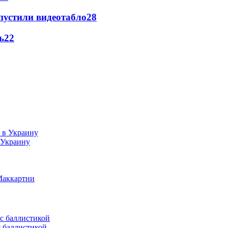
устили видеотабло
2
8
ь
2
2
 Украину
Маккартни
с баллистикой