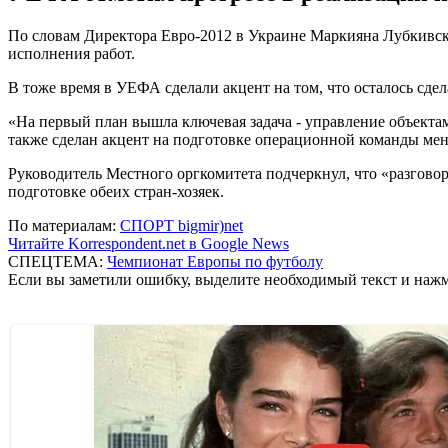
По словам Директора Евро-2012 в Украине Маркияна Лубкивско
исполнения работ.
В тоже время в УЕФА сделали акцент на том, что осталось сде
«На первый план вышла ключевая задача - управление объекта
также сделан акцент на подготовке операционной команды мен
Руководитель Местного оргкомитета подчеркнул, что «разговор
подготовке обеих стран-хозяек.
По материалам:
СПОРТ bigmir)net
Читайте Korrespondent.net в Google News
СПЕЦТЕМА:
Чемпионат Европы по футболу
Если вы заметили ошибку, выделите необходимый текст и нажми