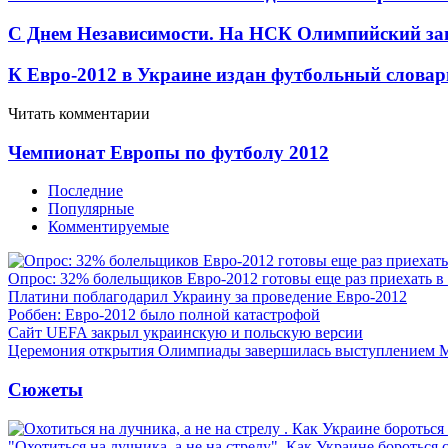
С Днем Независимости. На НСК Олимпийский зап
К Евро-2012 в Украине издан футбольный словар
Читать комментарии
Чемпионат Европы по футболу 2012
Последние
Популярные
Комментируемые
Опрос: 32% болельщиков Евро-2012 готовы еще раз приехать в
Платини поблагодарил Украину за проведение Евро-2012
Роббен: Евро-2012 было полной катастрофой
Сайт UEFA закрыл украинскую и польскую версии
Церемония открытия Олимпиады завершилась выступлением 
Сюжеты
"Охотиться на лучника, а не на стрелу". Как Украине бороться 