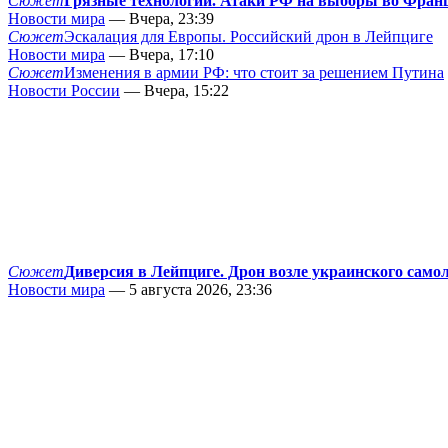
Сюжет
Грязные технологии. Атаки РФ на выборы во Фран
Новости мира
— Вчера, 23:39
Сюжет
Эскалация для Европы. Российский дрон в Лейпциге
Новости мира
— Вчера, 17:10
Сюжет
Изменения в армии РФ: что стоит за решением Путина
Новости России
— Вчера, 15:22
Сюжет
Диверсия в Лейпциге. Дрон возле украинского само
Новости мира
— 5 августа 2026, 23:36