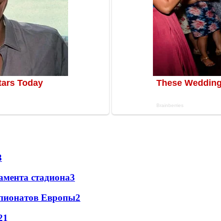
3
амента стадиона
3
мпионатов Европы
2
2
1