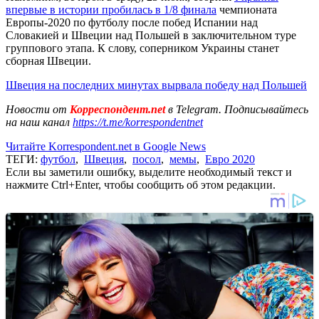
впервые в истории пробилась в 1/8 финала
чемпионата
Европы-2020 по футболу после побед Испании над
Словакией и Швеции над Польшей в заключительном туре
группового этапа. К слову, соперником Украины станет
сборная Швеции.
Швеция на последних минутах вырвала победу над Польшей
Новости от
Корреспондент.net
в Telegram. Подписывайтесь
на наш канал
https://t.me/korrespondentnet
Читайте Korrespondent.net в Google News
ТЕГИ:
футбол
,
Швеция
,
посол
,
мемы
,
Евро 2020
Если вы заметили ошибку, выделите необходимый текст и
нажмите Ctrl+Enter, чтобы сообщить об этом редакции.