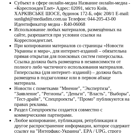
Субъект в сфере онлайн-медиа Название онлайн-медиа -
«КореспонденТ.net» Адрес: 02091, місто Київ,
ХАРКІВСЬКЕ ШОСЕ, будинок 172-Б, офіс 208/1 E-mail:
sunlight@mediadim.com.ua
Телефон: 044-205-43-00
Идентификатор медиа - R40-06068
Использование любых материалов, размещённых на
сайте, разрешается при условии ссылки на
Корреспондент.net.
При копировании материалов со страницы «Новости
Украины и мира», для интернет-изданий – обязательна
прямая открытая для поисковых систем гиперссылка.
Ссылка должна быть размещена в независимости от
полного либо частичного использования материалов.
Гиперссылка (для интернет- изданий) – должна быть
размещена в подзаголовке или в первом абзаце
материала.
Новости с пометками "Мнение", "Экспертиза",
"Заявление", "Регионы", "Деньги", "Власть", "Выборы",
"Тест-драйв", "Спецпроекты", "Промо" публикуются на
правах рекламы.
Раздел Спецпроекты создается совместно с
коммерческими партнерами.
Любое копирование, публикация, републикация и
другое распространение информации, которое содержит
ссылку на "Интерфакс-Украина", EPA / UPG, строго