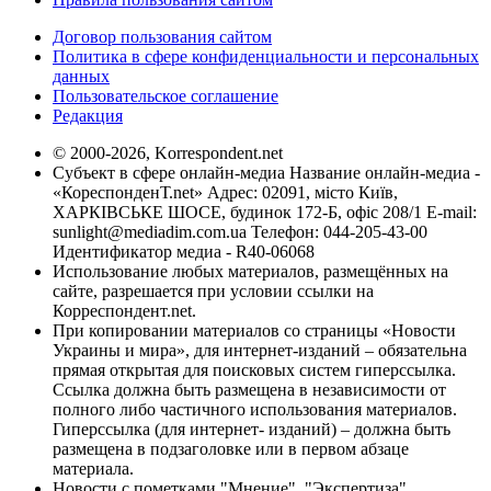
Договор пользования сайтом
Политика в сфере конфиденциальности и персональных
данных
Пользовательское соглашение
Редакция
© 2000-2026, Korrespondent.net
Субъект в сфере онлайн-медиа Название онлайн-медиа -
«КореспонденТ.net» Адрес: 02091, місто Київ,
ХАРКІВСЬКЕ ШОСЕ, будинок 172-Б, офіс 208/1 E-mail:
sunlight@mediadim.com.ua
Телефон: 044-205-43-00
Идентификатор медиа - R40-06068
Использование любых материалов, размещённых на
сайте, разрешается при условии ссылки на
Корреспондент.net.
При копировании материалов со страницы «Новости
Украины и мира», для интернет-изданий – обязательна
прямая открытая для поисковых систем гиперссылка.
Ссылка должна быть размещена в независимости от
полного либо частичного использования материалов.
Гиперссылка (для интернет- изданий) – должна быть
размещена в подзаголовке или в первом абзаце
материала.
Новости с пометками "Мнение", "Экспертиза",