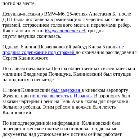
погиб на месте.
Девушка-пассажир BMW-M6, 25-летняя Анастасия Б., после
ДТП была доставлена в реанимацию с черепно-мозговой
травмой, сотрясением головного мозга и переломами ребер.
Как стало известно
Корреспондент.net
, три дня
спустя девушка скончалась.
Однако, 6 июня Шевченковский райсуд Киева 5 июня
не
продлил содержание под стражей
до окончания расследования
Сергея Калиновского.
По словам начальника Центра общественных связей киевской
милиции Владимира Полищука, Калиновский был отпущен
на подписку о невыезде.
11 июня Калиновский
был задержан
в киевском аэропорту
Жуляны при
попытке вылететь в Израиль
. В аэропорту был
заказан чартерный рейс на Тель-Авив якобы для перевозки
больного ребенка. Этим рейсом и должен был лететь
Калиновский.
По неподтвержденной информации, Калиновский был
переодет в женское платье и использовал поддельные
документы: над установлением истины сейчас работает