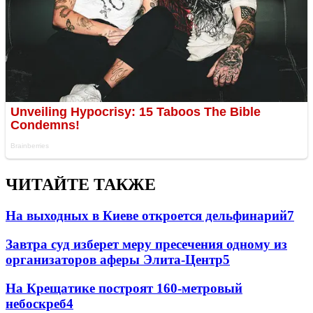
ЧИТАЙТЕ ТАКЖЕ
На выходных в Киеве откроется дельфинарий
7
Завтра суд изберет меру пресечения одному из
организаторов аферы Элита-Центр
5
На Крещатике построят 160-метровый
небоскреб
4