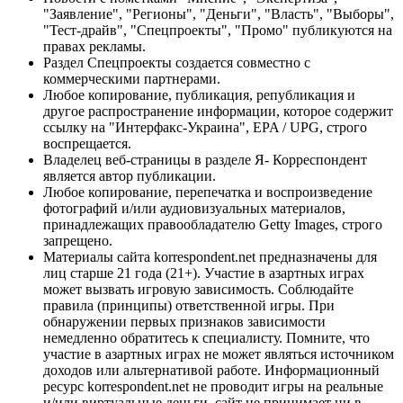
"Заявление", "Регионы", "Деньги", "Власть", "Выборы",
"Тест-драйв", "Спецпроекты", "Промо" публикуются на
правах рекламы.
Раздел Спецпроекты создается совместно с
коммерческими партнерами.
Любое копирование, публикация, републикация и
другое распространение информации, которое содержит
ссылку на "Интерфакс-Украина", EPA / UPG, строго
воспрещается.
Владелец веб-страницы в разделе Я- Корреспондент
является автор публикации.
Любое копирование, перепечатка и воспроизведение
фотографий и/или аудиовизуальных материалов,
принадлежащих правообладателю Getty Images, строго
запрещено.
Материалы сайта korrespondent.net предназначены для
лиц старше 21 года (21+). Участие в азартных играх
может вызвать игровую зависимость. Соблюдайте
правила (принципы) ответственной игры. При
обнаружении первых признаков зависимости
немедленно обратитесь к специалисту. Помните, что
участие в азартных играх не может являться источником
доходов или альтернативой работе. Информационный
ресурс korrespondent.net не проводит игры на реальные
и/или виртуальные деньги, сайт не принимает ни в