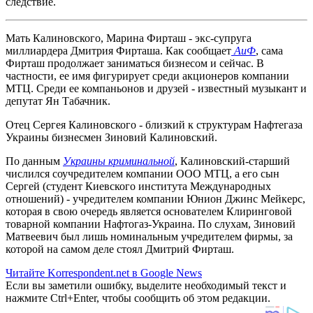
следствие.
Мать Калиновского, Марина Фирташ - экс-супруга
миллиардера Дмитрия Фирташа. Как сообщает
АиФ
, сама
Фирташ продолжает заниматься бизнесом и сейчас. В
частности, ее имя фигурирует среди акционеров компании
МТЦ. Среди ее компаньонов и друзей - известный музыкант и
депутат Ян Табачник.
Отец Сергея Калиновского - близкий к структурам Нафтегаза
Украины бизнесмен Зиновий Калиновский.
По данным
Украины криминальной
, Калиновский-старший
числился соучредителем компании ООО МТЦ, а его сын
Сергей (студент Киевского института Международных
отношений) - учредителем компании Юнион Джинс Мейкерс,
которая в свою очередь является основателем Клиринговой
товарной компании Нафтогаз-Украина. По слухам, Зиновий
Матвеевич был лишь номинальным учредителем фирмы, за
которой на самом деле стоял Дмитрий Фирташ.
Читайте Korrespondent.net в Google News
Если вы заметили ошибку, выделите необходимый текст и
нажмите Ctrl+Enter, чтобы сообщить об этом редакции.