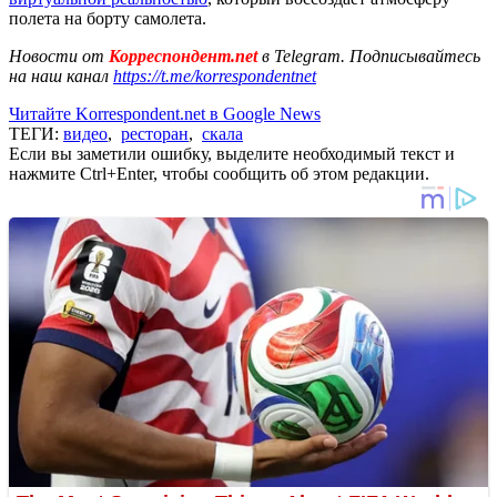
полета на борту самолета.
Новости от
Корреспондент.net
в Telegram. Подписывайтесь
на наш канал
https://t.me/korrespondentnet
Читайте Korrespondent.net в Google News
ТЕГИ:
видео
,
ресторан
,
скала
Если вы заметили ошибку, выделите необходимый текст и
нажмите Ctrl+Enter, чтобы сообщить об этом редакции.