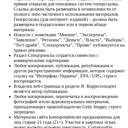
прямая открытая для поисковых систем гиперссылка.
Ссылка должна быть размещена в независимости от
полного либо частичного использования материалов.
Гиперссылка (для интернет- изданий) – должна быть
размещена в подзаголовке или в первом абзаце
материала.
Новости с пометками "Мнение", "Экспертиза",
"Заявление", "Регионы", "Деньги", "Власть", "Выборы",
"Тест-драйв", "Спецпроекты", "Промо" публикуются на
правах рекламы.
Раздел Спецпроекты создается совместно с
коммерческими партнерами.
Любое копирование, публикация, републикация и
другое распространение информации, которое содержит
ссылку на "Интерфакс-Украина", EPA / UPG, строго
воспрещается.
Владелец веб-страницы в разделе Я- Корреспондент
является автор публикации.
Любое копирование, перепечатка и воспроизведение
фотографий и/или аудиовизуальных материалов,
принадлежащих правообладателю Getty Images, строго
запрещено.
Материалы сайта korrespondent.net предназначены для
лиц старше 21 года (21+). Участие в азартных играх
может вызвать игровую зависимость. Соблюдайте