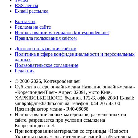
RSS-ленты
E-mail рассылка
Контакты
Реклама на сайте
Использование материалов korrespondent.net
Правила пользования сайтом
Договор пользования сайтом
Политика в сфере конфиденциальности и персональных
данных
Пользовательское соглашение
Редакция
© 2000-2026, Korrespondent.net
Субъект в сфере онлайн-медиа Название онлайн-медиа -
«КореспонденТ.net» Адрес: 02091, місто Київ,
ХАРКІВСЬКЕ ШОСЕ, будинок 172-Б, офіс 208/1 E-mail:
sunlight@mediadim.com.ua
Телефон: 044-205-43-00
Идентификатор медиа - R40-06068
Использование любых материалов, размещённых на
сайте, разрешается при условии ссылки на
Корреспондент.net.
При копировании материалов со страницы «Новости
Украины и мира», для интернет-изданий – обязательна