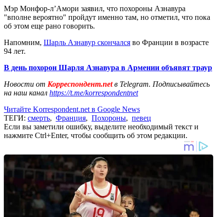
Мэр Монфор-л’Амори заявил, что похороны Азнавура
"вполне вероятно" пройдут именно там, но отметил, что пока
об этом еще рано говорить.
Напомним,
Шарль Азнавур скончался
во Франции в возрасте
94 лет.
В день похорон Шарля Азнавура в Армении объявят траур
Новости от
Корреспондент.net
в Telegram. Подписывайтесь
на наш канал
https://t.me/korrespondentnet
Читайте Korrespondent.net в Google News
ТЕГИ:
смерть
,
Франция
,
Похороны
,
певец
Если вы заметили ошибку, выделите необходимый текст и
нажмите Ctrl+Enter, чтобы сообщить об этом редакции.