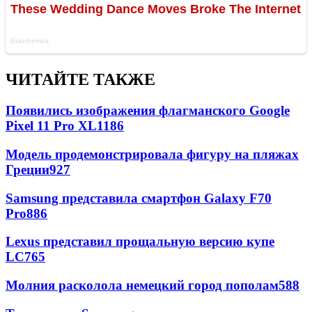
ЧИТАЙТЕ ТАКЖЕ
Появились изображения флагманского Google
Pixel 11 Pro XL
1186
Модель продемонстрировала фигуру на пляжах
Греции
927
Samsung представила смартфон Galaxy F70
Pro
886
Lexus представил прощальную версию купе
LC
765
Молния расколола немецкий город пополам
588