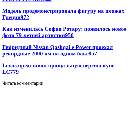
Модель продемонстрировала фигуру на пляжах
Греции
972
Как изменилась София Ротару: появилось новое
фото 79-летней артистки
950
Гибридный Nissan Qashqai e-Power проехал
рекордные 2000 км на одном баке
857
Lexus представил прощальную версию купе
LC
779
Читать комментарии