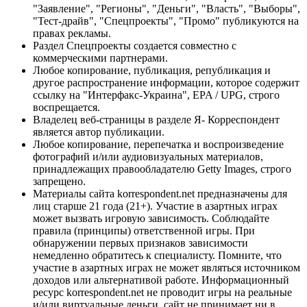
"Заявление", "Регионы", "Деньги", "Власть", "Выборы",
"Тест-драйв", "Спецпроекты", "Промо" публикуются на
правах рекламы.
Раздел Спецпроекты создается совместно с
коммерческими партнерами.
Любое копирование, публикация, републикация и
другое распространение информации, которое содержит
ссылку на "Интерфакс-Украина", EPA / UPG, строго
воспрещается.
Владелец веб-страницы в разделе Я- Корреспондент
является автор публикации.
Любое копирование, перепечатка и воспроизведение
фотографий и/или аудиовизуальных материалов,
принадлежащих правообладателю Getty Images, строго
запрещено.
Материалы сайта korrespondent.net предназначены для
лиц старше 21 года (21+). Участие в азартных играх
может вызвать игровую зависимость. Соблюдайте
правила (принципы) ответственной игры. При
обнаружении первых признаков зависимости
немедленно обратитесь к специалисту. Помните, что
участие в азартных играх не может являться источником
доходов или альтернативой работе. Информационный
ресурс korrespondent.net не проводит игры на реальные
и/или виртуальные деньги, сайт не принимает ни в