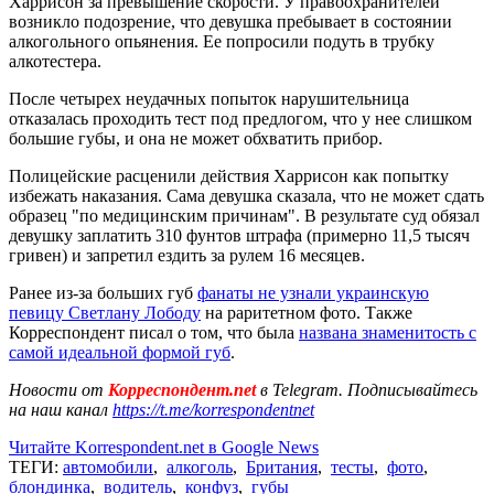
Харрисон за превышение скорости. У правоохранителей
возникло подозрение, что девушка пребывает в состоянии
алкогольного опьянения. Ее попросили подуть в трубку
алкотестера.
После четырех неудачных попыток нарушительница
отказалась проходить тест под предлогом, что у нее слишком
большие губы, и она не может обхватить прибор.
Полицейские расценили действия Харрисон как попытку
избежать наказания. Сама девушка сказала, что не может сдать
образец "по медицинским причинам". В результате суд обязал
девушку заплатить 310 фунтов штрафа (примерно 11,5 тысяч
гривен) и запретил ездить за рулем 16 месяцев.
Ранее из-за больших губ
фанаты не узнали украинскую
певицу Светлану Лободу
на раритетном фото. Также
Корреспондент писал о том, что была
названа знаменитость с
самой идеальной формой губ
.
Новости от
Корреспондент.net
в Telegram. Подписывайтесь
на наш канал
https://t.me/korrespondentnet
Читайте Korrespondent.net в Google News
ТЕГИ:
автомобили
,
алкоголь
,
Британия
,
тесты
,
фото
,
блондинка
,
водитель
,
конфуз
,
губы