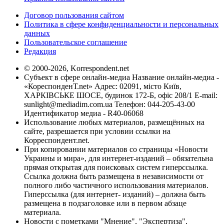
Договор пользования сайтом
Политика в сфере конфиденциальности и персональных
данных
Пользовательское соглашение
Редакция
© 2000-2026, Korrespondent.net
Субъект в сфере онлайн-медиа Название онлайн-медиа -
«КореспонденТ.net» Адрес: 02091, місто Київ,
ХАРКІВСЬКЕ ШОСЕ, будинок 172-Б, офіс 208/1 E-mail:
sunlight@mediadim.com.ua
Телефон: 044-205-43-00
Идентификатор медиа - R40-06068
Использование любых материалов, размещённых на
сайте, разрешается при условии ссылки на
Корреспондент.net.
При копировании материалов со страницы «Новости
Украины и мира», для интернет-изданий – обязательна
прямая открытая для поисковых систем гиперссылка.
Ссылка должна быть размещена в независимости от
полного либо частичного использования материалов.
Гиперссылка (для интернет- изданий) – должна быть
размещена в подзаголовке или в первом абзаце
материала.
Новости с пометками "Мнение", "Экспертиза",