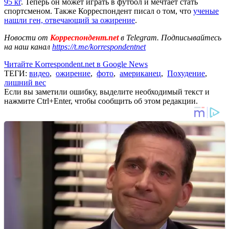
95 кг
. Теперь он может играть в футбол и мечтает стать
спортсменом. Также Корреспондент писал о том, что
ученые
нашли ген, отвечающий за ожирение
.
Новости от
Корреспондент.net
в Telegram. Подписывайтесь
на наш канал
https://t.me/korrespondentnet
Читайте Korrespondent.net в Google News
ТЕГИ:
видео
,
ожирение
,
фото
,
американец
,
Похудение
,
лишний вес
Если вы заметили ошибку, выделите необходимый текст и
нажмите Ctrl+Enter, чтобы сообщить об этом редакции.