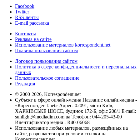
Facebook
Twitter
RSS-ленты
E-mail рассылка
Контакты
Реклама на сайте
Использование материалов korrespondent.net
Правила пользования сайтом
Договор пользования сайтом
Политика в сфере конфиденциальности и персональных
данных
Пользовательское соглашение
Редакция
© 2000-2026, Korrespondent.net
Субъект в сфере онлайн-медиа Название онлайн-медиа -
«КореспонденТ.net» Адрес: 02091, місто Київ,
ХАРКІВСЬКЕ ШОСЕ, будинок 172-Б, офіс 208/1 E-mail:
sunlight@mediadim.com.ua
Телефон: 044-205-43-00
Идентификатор медиа - R40-06068
Использование любых материалов, размещённых на
сайте, разрешается при условии ссылки на
Корреспондент.net.