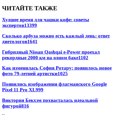
ЧИТАЙТЕ ТАКЖЕ
Худшее время для чашки кофе: советы
экспертов
13399
Сколько арбуза можно есть каждый день: ответ
диетологов
1641
Гибридный Nissan Qashqai e-Power проехал
рекордные 2000 км на одном баке
1102
Как изменилась София Ротару: появилось новое
фото 79-летней артистки
1025
Появились изображения флагманского Google
Pixel 11 Pro XL
999
Виктория Бекхэм похвасталась идеальной
фигурой
816