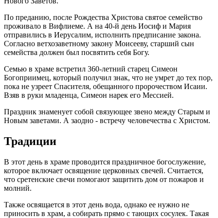
Нового Заветов.
По преданию, после Рождества Христова святое семейство
проживало в Вифлиеме. А на 40-й день Иосиф и Мария
отправились в Иерусалим, исполнить предписание закона.
Согласно ветхозаветному закону Моисееву, старший сын
семейства должен был посвятить себя Богу.
Семью в храме встретил 360-летний старец Симеон
Богоприимец, который получил знак, что не умрет до тех пор,
пока не узреет Спасителя, обещанного пророчеством Исаии.
Взяв в руки младенца, Симеон нарек его Мессией.
Праздник знаменует собой связующее звено между Старым и
Новым заветами. А заодно - встречу человечества с Христом.
Традиции
В этот день в храме проводится праздничное богослужение,
которое включает освящение церковных свечей. Считается,
что сретенские свечи помогают защитить дом от пожаров и
молний.
Также освящается в этот день вода, однако ее нужно не
приносить в храм, а собирать прямо с тающих сосулек. Такая