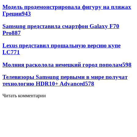
Модель продемонстрировала фигуру на пляжах
Греции
943
Samsung представила смартфон Galaxy F70
Pro
887
Lexus представил прощальную версию купе
LC
771
Молния расколола немецкий город пополам
598
Телевизоры Samsung первыми в мире получат
технологию HDR10+ Advanced
578
Читать комментарии