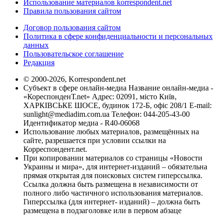
Использование материалов korrespondent.net
Правила пользования сайтом
Договор пользования сайтом
Политика в сфере конфиденциальности и персональных
данных
Пользовательское соглашение
Редакция
© 2000-2026, Korrespondent.net
Субъект в сфере онлайн-медиа Название онлайн-медиа -
«КореспонденТ.net» Адрес: 02091, місто Київ,
ХАРКІВСЬКЕ ШОСЕ, будинок 172-Б, офіс 208/1 E-mail:
sunlight@mediadim.com.ua
Телефон: 044-205-43-00
Идентификатор медиа - R40-06068
Использование любых материалов, размещённых на
сайте, разрешается при условии ссылки на
Корреспондент.net.
При копировании материалов со страницы «Новости
Украины и мира», для интернет-изданий – обязательна
прямая открытая для поисковых систем гиперссылка.
Ссылка должна быть размещена в независимости от
полного либо частичного использования материалов.
Гиперссылка (для интернет- изданий) – должна быть
размещена в подзаголовке или в первом абзаце