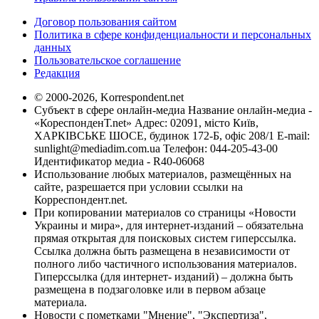
Договор пользования сайтом
Политика в сфере конфиденциальности и персональных
данных
Пользовательское соглашение
Редакция
© 2000-2026, Korrespondent.net
Субъект в сфере онлайн-медиа Название онлайн-медиа -
«КореспонденТ.net» Адрес: 02091, місто Київ,
ХАРКІВСЬКЕ ШОСЕ, будинок 172-Б, офіс 208/1 E-mail:
sunlight@mediadim.com.ua
Телефон: 044-205-43-00
Идентификатор медиа - R40-06068
Использование любых материалов, размещённых на
сайте, разрешается при условии ссылки на
Корреспондент.net.
При копировании материалов со страницы «Новости
Украины и мира», для интернет-изданий – обязательна
прямая открытая для поисковых систем гиперссылка.
Ссылка должна быть размещена в независимости от
полного либо частичного использования материалов.
Гиперссылка (для интернет- изданий) – должна быть
размещена в подзаголовке или в первом абзаце
материала.
Новости с пометками "Мнение", "Экспертиза",