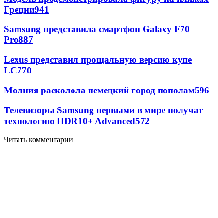
Греции
941
Samsung представила смартфон Galaxy F70
Pro
887
Lexus представил прощальную версию купе
LC
770
Молния расколола немецкий город пополам
596
Телевизоры Samsung первыми в мире получат
технологию HDR10+ Advanced
572
Читать комментарии