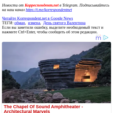
Новости от
Корреспондент.net
в Telegram. Подписывайтесь
на наш канал
https://t.me/korrespondentnet
Читайте Korrespondent.net в Google News
ТЕГИ:
обман
,
измена
,
День святого Валентина
Если вы заметили ошибку, выделите необходимый текст и
нажмите Ctrl+Enter, чтобы сообщить об этом редакции.