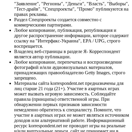
"Заявление", "Регионы", "Деньги", "Власть", "Выборы",
"Тест-драйв", "Спецпроекты", "Промо" публикуются на
правах рекламы.
Раздел Спецпроекты создается совместно с
коммерческими партнерами.
Любое копирование, публикация, републикация и
другое распространение информации, которое содержит
ссылку на "Интерфакс-Украина", EPA / UPG, строго
воспрещается.
Владелец веб-страницы в разделе Я- Корреспондент
является автор публикации.
Любое копирование, перепечатка и воспроизведение
фотографий и/или аудиовизуальных материалов,
принадлежащих правообладателю Getty Images, строго
запрещено.
Материалы сайта korrespondent.net предназначены для
лиц старше 21 года (21+). Участие в азартных играх
может вызвать игровую зависимость. Соблюдайте
правила (принципы) ответственной игры. При
обнаружении первых признаков зависимости
немедленно обратитесь к специалисту. Помните, что
участие в азартных играх не может являться источником
доходов или альтернативой работе. Информационный
ресурс korrespondent.net не проводит игры на реальные
и/или виртуальные деньги, сайт не принимает ни в