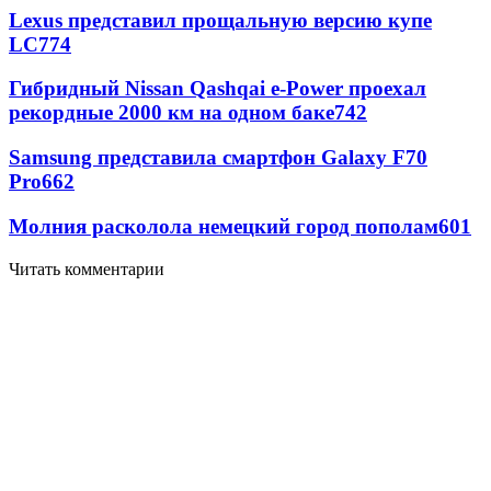
Lexus представил прощальную версию купе
LC
774
Гибридный Nissan Qashqai e-Power проехал
рекордные 2000 км на одном баке
742
Samsung представила смартфон Galaxy F70
Pro
662
Молния расколола немецкий город пополам
601
Читать комментарии