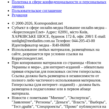
Политика в сфере конфиденциальности и персональных
данных
Пользовательское соглашение
Редакция
© 2000-2026, Korrespondent.net
Субъект в сфере онлайн-медиа Название онлайн-медиа -
«КореспонденТ.net» Адрес: 02091, місто Київ,
ХАРКІВСЬКЕ ШОСЕ, будинок 172-Б, офіс 208/1 E-mail:
sunlight@mediadim.com.ua
Телефон: 044-205-43-00
Идентификатор медиа - R40-06068
Использование любых материалов, размещённых на
сайте, разрешается при условии ссылки на
Корреспондент.net.
При копировании материалов со страницы «Новости
Украины и мира», для интернет-изданий – обязательна
прямая открытая для поисковых систем гиперссылка.
Ссылка должна быть размещена в независимости от
полного либо частичного использования материалов.
Гиперссылка (для интернет- изданий) – должна быть
размещена в подзаголовке или в первом абзаце
материала.
Новости с пометками "Мнение", "Экспертиза",
"Заявление", "Регионы", "Деньги", "Власть", "Выборы",
"Тест-драйв", "Спецпроекты", "Промо" публикуются на