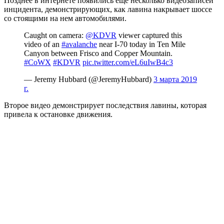
Позднее в интернете появились еще несколько видеозаписей
инцидента, демонстрирующих, как лавина накрывает шоссе
со стоящими на нем автомобилями.
Caught on camera:
@KDVR
viewer captured this
video of an
#avalanche
near I-70 today in Ten Mile
Canyon between Frisco and Copper Mountain.
#CoWX
#KDVR
pic.twitter.com/eL6uIwB4c3
— Jeremy Hubbard (@JeremyHubbard)
3 марта 2019
г.
Второе видео демонстрирует последствия лавины, которая
привела к остановке движения.