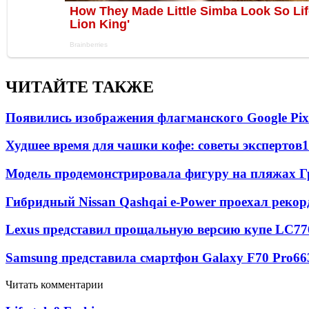
ЧИТАЙТЕ ТАКЖЕ
Появились изображения флагманского Google Pixe
Худшее время для чашки кофе: советы экспертов
1
Модель продемонстрировала фигуру на пляжах Г
Гибридный Nissan Qashqai e-Power проехал рекор
Lexus представил прощальную версию купе LC
77
Samsung представила смартфон Galaxy F70 Pro
66
Читать комментарии