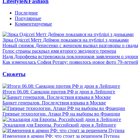
Lifestyle&Fashion
Последние
Популярные
Комментируемые
Зірка Одіссеї Метт Деймон показався на публіці з доньками
Новый снимок Денисенко с женихом вызвал разговоры о свадь
Голос страны раскрыл имя второго звездного тренера
Надя Дорофеева встревожила поклонников заявлением о здоро
Как изменилась София Ротару: появилось новое фото 79-летней
Сюжеты
Итоги 06.08: Санкции против РФ и дрон в Лейпциге
Банкет генералов. Последствия взрыва в Москве
Грязные технологии. Атаки РФ на выборы во Франции
Эскалация для Европы. Российский дрон в Лейпциге
Изменения в армии РФ: что стоит за решением Путина