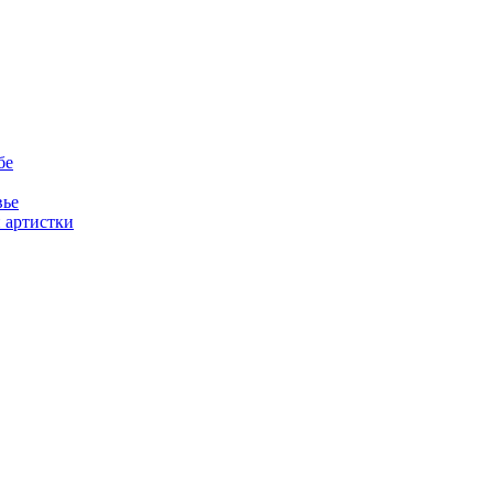
бе
вье
 артистки