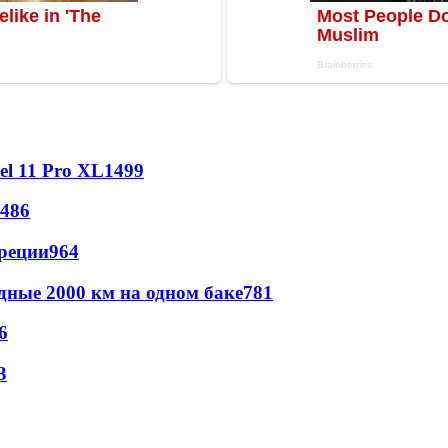
l 11 Pro XL
1499
486
реции
964
дные 2000 км на одном баке
781
6
3