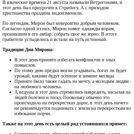
В языческие времена 21 августа называли Ветрогонами, и
этот день был приурочен к Стрибогу. А с приходом
христианства праздник видоизменили.
По легендам, Мирон был невероятно добрым человеком.
Согласно одной из них, Мирон помог однажды ворам,
проникшим в его амбар, собрать свое же зерно. В итоге
грабители устыдились и встали на путь истинный.
Традиции Дня Мирона:
В этот день принято избегать конфликтов и злых
помыслов.
По этому дню предки могли угадывать, богат ли будет
урожай, какими будут осенние и зимние месяцы.
Принято было также гадать на мечту, а молодым людям -
на любимого человека.
А ведуны в этот день стремились навредить, насылая на
людей болезни и тоску. Поскольку обычно это
происходило на перекрестках дорог, в этот день ничего
не рекомендуется поднимать с земли на перекресткам во
избежание порчи.
Также на этот день есть целый ряд устоявшихся примет:
Солнечную осень обещает спокойный ветер, а если