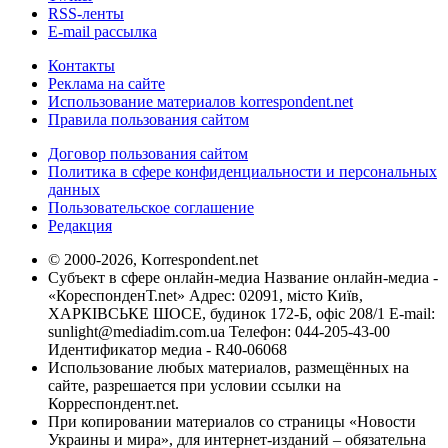
RSS-ленты
E-mail рассылка
Контакты
Реклама на сайте
Использование материалов korrespondent.net
Правила пользования сайтом
Договор пользования сайтом
Политика в сфере конфиденциальности и персональных
данных
Пользовательское соглашение
Редакция
© 2000-2026, Korrespondent.net
Субъект в сфере онлайн-медиа Название онлайн-медиа -
«КореспонденТ.net» Адрес: 02091, місто Київ,
ХАРКІВСЬКЕ ШОСЕ, будинок 172-Б, офіс 208/1 E-mail:
sunlight@mediadim.com.ua
Телефон: 044-205-43-00
Идентификатор медиа - R40-06068
Использование любых материалов, размещённых на
сайте, разрешается при условии ссылки на
Корреспондент.net.
При копировании материалов со страницы «Новости
Украины и мира», для интернет-изданий – обязательна