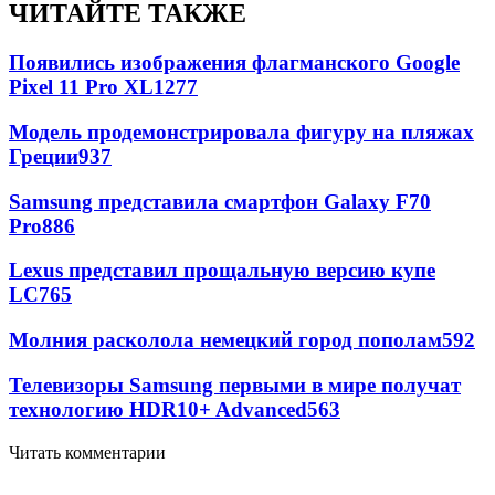
ЧИТАЙТЕ ТАКЖЕ
Появились изображения флагманского Google
Pixel 11 Pro XL
1277
Модель продемонстрировала фигуру на пляжах
Греции
937
Samsung представила смартфон Galaxy F70
Pro
886
Lexus представил прощальную версию купе
LC
765
Молния расколола немецкий город пополам
592
Телевизоры Samsung первыми в мире получат
технологию HDR10+ Advanced
563
Читать комментарии