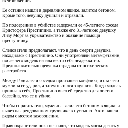
исчезновении.
Ее останки нашли в деревянном ящике, залитом бетоном.
Кроме того, девушку душили и отравили.
По подозрению в убийстве задержали ее 45-летнего соседа
Кристофера Престипино, а также его 31-летнюю девушку
Лизу Морт за укрывательство и оказание помощи
преступнику.
Следователи предполагают, что в день смерти девушка
находилась с Престипино. Они употребляли метамфетамин,
после чего модель начала вести себя неадекватно.
Предположительно девушка страдала от психических
расстройств.
Между Гонсалес и соседом произошел конфликт, из-за чего
мужчина ее ударил, а затем пытался задушить. Когда модель
пришла в себя, Престипино ввел ей средство для чистки
бассейна, что ее и убило.
Чтобы спрятать тело, мужчина залил его бетоном в ящике и
вывез на арендованном грузовике в пустыню. Авто нашли
рядом с местом захоронения.
Правоохранители пока не знают, что модель могла делать у