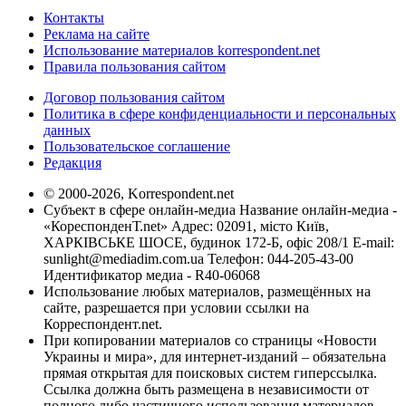
Контакты
Реклама на сайте
Использование материалов korrespondent.net
Правила пользования сайтом
Договор пользования сайтом
Политика в сфере конфиденциальности и персональных
данных
Пользовательское соглашение
Редакция
© 2000-2026, Korrespondent.net
Субъект в сфере онлайн-медиа Название онлайн-медиа -
«КореспонденТ.net» Адрес: 02091, місто Київ,
ХАРКІВСЬКЕ ШОСЕ, будинок 172-Б, офіс 208/1 E-mail:
sunlight@mediadim.com.ua
Телефон: 044-205-43-00
Идентификатор медиа - R40-06068
Использование любых материалов, размещённых на
сайте, разрешается при условии ссылки на
Корреспондент.net.
При копировании материалов со страницы «Новости
Украины и мира», для интернет-изданий – обязательна
прямая открытая для поисковых систем гиперссылка.
Ссылка должна быть размещена в независимости от
полного либо частичного использования материалов.