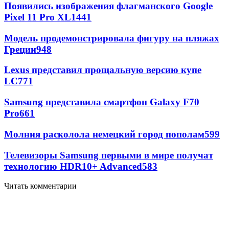
Появились изображения флагманского Google
Pixel 11 Pro XL
1441
Модель продемонстрировала фигуру на пляжах
Греции
948
Lexus представил прощальную версию купе
LC
771
Samsung представила смартфон Galaxy F70
Pro
661
Молния расколола немецкий город пополам
599
Телевизоры Samsung первыми в мире получат
технологию HDR10+ Advanced
583
Читать комментарии